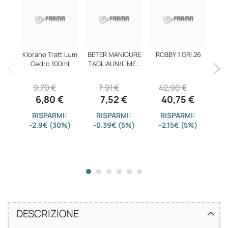
Klorane Tratt Lum
BETER MANICURE
ROBBY 1 GRI 26
Cedro 100ml
TAGLIAUN/LIMET
T
9,70 €
7,91 €
42,90 €
AN
6,80 €
7,52 €
40,75 €
2
RISPARMI:
RISPARMI:
RISPARMI:
-2.9€ (30%)
-0.39€ (5%)
-2.15€ (5%)
-2
DESCRIZIONE