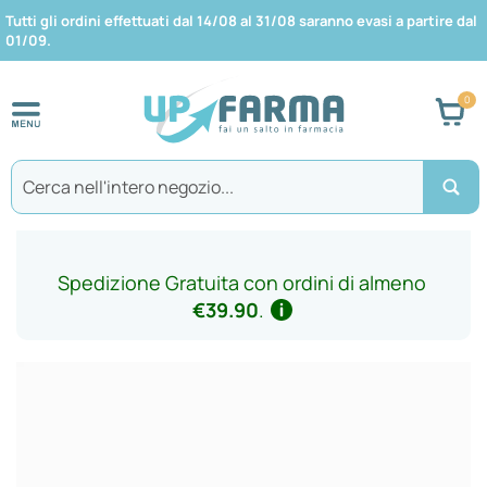
Tutti gli ordini effettuati dal 14/08 al 31/08 saranno evasi a partire dal
01/09.
Car
Search
Spedizione Gratuita con ordini di almeno
€39.90
.
Vai
alla
fine
della
galleria
di