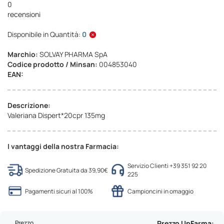
0
recensioni
Disponibile in Quantità:
0
Marchio:
SOLVAY PHARMA SpA
Codice prodotto / Minsan:
004853040
EAN:
Descrizione:
Valeriana Dispert*20cpr 135mg
I vantaggi della nostra Farmacia:
Servizio Clienti +39 351 92 20
Spedizione Gratuita da 39,90€
225
Pagamenti sicuri al 100%
Campioncini in omaggio
Prezzo
Prezzo UpFarma