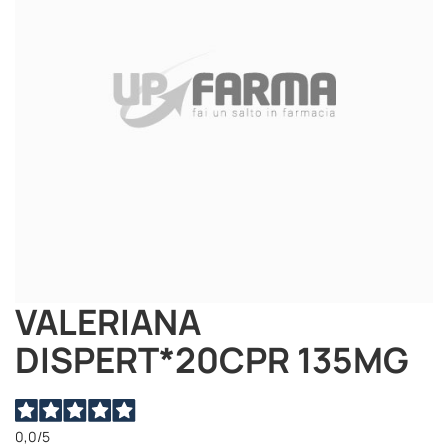
immagini
VALERIANA
Vai
all'inizio
DISPERT*20CPR 135MG
della
galleria
di
immagini
0,0
/5