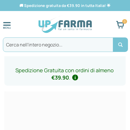
🚚
Spedizione gratuita da €39.90 in tutta Italia!
🌟
Car
Search
Spedizione Gratuita con ordini di almeno
€39.90
.
Vai
alla
fine
della
galleria
di
immagini