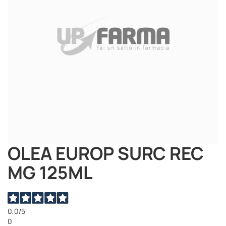
OLEA EUROP SURC REC
Vai
all'inizio
MG 125ML
della
galleria
di
immagini
0,0
/5
0