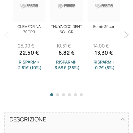
OLEMEDRINA
THUYA OCCIDENT
Eumir 30cpr
MED
30OPR
6CH GR
NA
25,00 €
10,51 €
14,00 €
2
22,50 €
6,82 €
13,30 €
RISPARMI:
RISPARMI:
RISPARMI:
-2.51€ (10%)
-3.69€ (35%)
-0.7€ (5%)
-
DESCRIZIONE