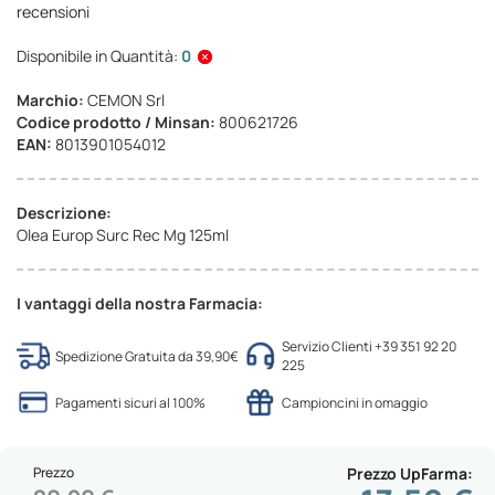
recensioni
Disponibile in Quantità:
0
Marchio:
CEMON Srl
Codice prodotto / Minsan:
800621726
EAN:
8013901054012
Descrizione:
Olea Europ Surc Rec Mg 125ml
I vantaggi della nostra Farmacia:
Servizio Clienti +39 351 92 20
Spedizione Gratuita da 39,90€
225
Pagamenti sicuri al 100%
Campioncini in omaggio
Prezzo
Prezzo UpFarma