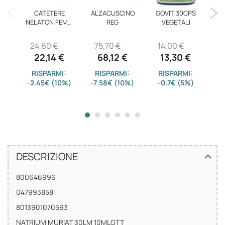
CATETERE
ALZACUSCINO
GOVIT 30CPS
ONE
NELATON FEMM
REG
VEGETALI
A
CH14 30
24,60 €
75,70 €
14,00 €
22,14 €
68,12 €
13,30 €
RISPARMI:
RISPARMI:
RISPARMI:
-2.45€ (10%)
-7.58€ (10%)
-0.7€ (5%)
-
DESCRIZIONE
800646996
047993858
8013901070593
NATRIUM MURIAT 30LM 10MLGTT