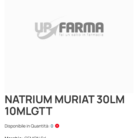
immagini
NATRIUM MURIAT 30LM
Vai
all'inizio
10MLGTT
della
galleria
di
Disponibile in Quantità:
0
immagini