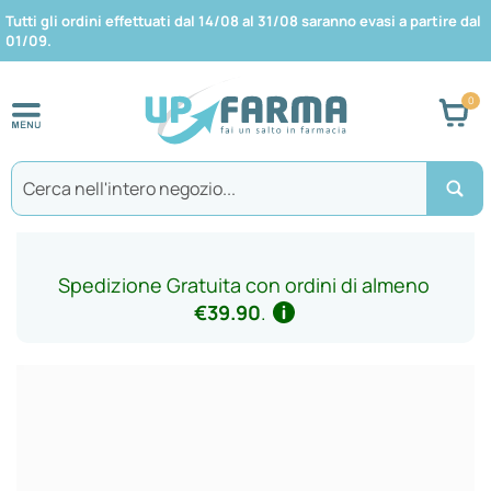
Tutti gli ordini effettuati dal 14/08 al 31/08 saranno evasi a partire dal
01/09.
Car
Search
Spedizione Gratuita con ordini di almeno
€39.90
.
Vai
alla
fine
della
galleria
di