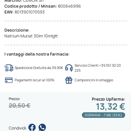
Marchio:
CEMON Srl
Codice prodotto / Minsan:
800646996
EAN:
8013901070593
Descrizione:
Natrium Muriat 30lm 10mlgtt
I vantaggi della nostra Farmacia:
Servizio Clienti +39 351 92 20
Spedizione Gratuita da 39,90€
225
Pagamenti sicuri al 100%
Campioncini in omaggio
Prezzo
Prezzo UpFarma
13,32 €
20,50 €
RISPARMI: -7.18€ (35%)
Condividi: