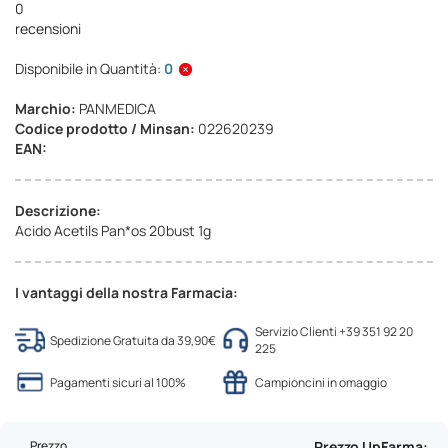
0
recensioni
Disponibile in Quantità:
0
Marchio:
PANMEDICA
Codice prodotto / Minsan:
022620239
EAN:
Descrizione:
Acido Acetils Pan*os 20bust 1g
I vantaggi della nostra Farmacia:
Servizio Clienti +39 351 92 20
Spedizione Gratuita da 39,90€
225
Pagamenti sicuri al 100%
Campioncini in omaggio
Prezzo
Prezzo UpFarma