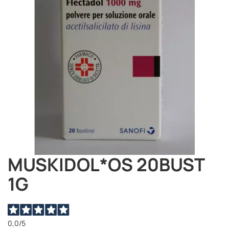
immagini
MUSKIDOL*OS 20BUST
Vai
all'inizio
1G
della
galleria
di
immagini
0,0
/5