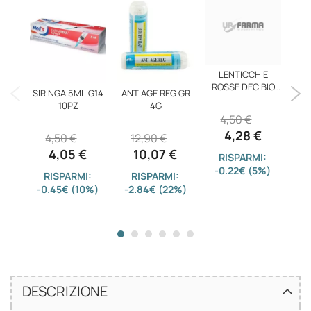
LENTICCHIE
ROSSE DEC BIO
SIRINGA 5ML G14
ANTIAGE REG GR
CA
500G
10PZ
4G
20B
4,50 €
4,28 €
4,50 €
12,90 €
2
4,05 €
10,07 €
RISPARMI:
-0.22€ (5%)
RISPARMI:
RISPARMI:
-0.45€ (10%)
-2.84€ (22%)
-
DESCRIZIONE