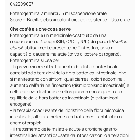
042209027
Enterogermina 2 miliardi / 5 ml sospensione orale
Spore di Bacillus clausii poliantibiotico resistente – Uso orale
Che cos’è e a che cosa serve
Enterogermina è un medicinale costituito da una
sospensione di 4 ceppi (SIN, O/C, T, N/R) di spore di
Bacillus
clausii
, abitualmente presente nell''intestino, privo di
capacità di causare malattie (privo di potere patogeno).
Enterogermina si usa per:
- la prevenzione e il trattamento dei disturbi intestinali
correlati ad alterazioni della flora batterica intestinale, che
si manifestano con sintomi quali diarrea, dolori addominali,
aumento dell’aria nell’intestino (dismicrobismo intestinale) e
delle carenze di vitamine nell’organismo conseguenti allo
squilibrio della flora batterica intestinale (disvitaminosi
endogene);
- la terapia coadiuvante del ripristino della flora microbica
intestinale, alterata nel corso di trattamenti antibiotici o
chemioterapici;
- il trattamento delle malattie acute e croniche gastro-
intestinali dei lattanti causate da intossicazioni o alterazioni