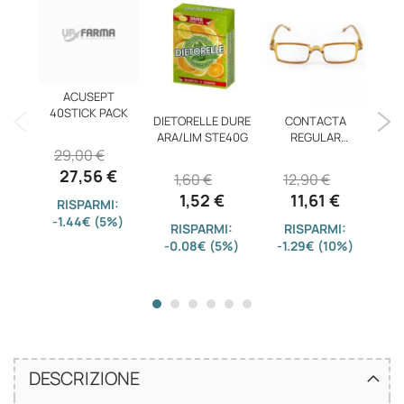
ACUSEPT
40STICK PACK
DIETORELLE DURE
CONTACTA
DE
ARA/LIM STE40G
REGULAR
FON
29,00 €
SEN+3,00 OCCH
27,56 €
1,60 €
12,90 €
3
1,52 €
11,61 €
RISPARMI:
-1.44€ (5%)
RISPARMI:
RISPARMI:
-0.08€ (5%)
-1.29€ (10%)
-3
DESCRIZIONE