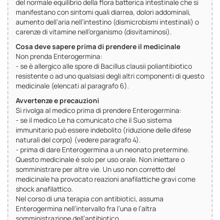
del normale equilibrio della flora batterica intestinale che si
manifestano con sintomi quali diarrea, dolori addominali,
aumento dell’aria nell’intestino (dismicrobismi intestinali) o
carenze di vitamine nell’organismo (disvitaminosi).
Cosa deve sapere prima di prendere il medicinale
Non prenda Enterogermina:
- se è allergico alle spore di Bacillus clausii poliantibiotico
resistente o ad uno qualsiasi degli altri componenti di questo
medicinale (elencati al paragrafo 6).
Avvertenze e precauzioni
Si rivolga al medico prima di prendere Enterogermina:
- se il medico Le ha comunicato che il Suo sistema
immunitario può essere indebolito (riduzione delle difese
naturali del corpo) (vedere paragrafo 4).
- prima di dare Enterogermina a un neonato pretermine.
Questo medicinale è solo per uso orale. Non iniettare o
somministrare per altre vie. Un uso non corretto del
medicinale ha provocato reazioni anafilattiche gravi come
shock anafilattico.
Nel corso di una terapia con antibiotici, assuma
Enterogermina nell’intervallo fra l’una e l’altra
somministrazione dell’antibiotico.