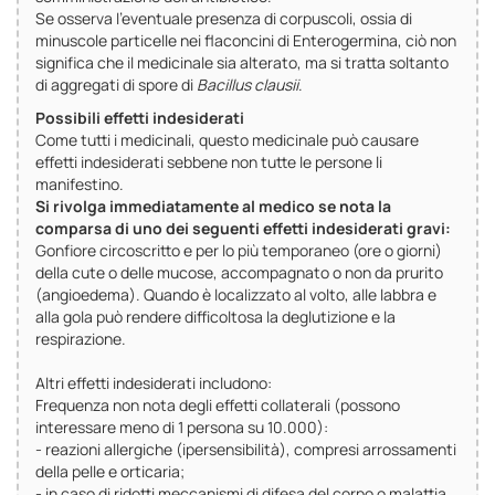
Se osserva l’eventuale presenza di corpuscoli, ossia di
minuscole particelle nei flaconcini di Enterogermina, ciò non
significa che il medicinale sia alterato, ma si tratta soltanto
di aggregati di spore di
Bacillus clausii
.
Possibili effetti indesiderati
Come tutti i medicinali, questo medicinale può causare
effetti indesiderati sebbene non tutte le persone li
manifestino.
Si rivolga immediatamente al medico se nota la
comparsa di uno dei seguenti effetti indesiderati gravi:
Gonfiore circoscritto e per lo più temporaneo (ore o giorni)
della cute o delle mucose, accompagnato o non da prurito
(angioedema). Quando è localizzato al volto, alle labbra e
alla gola può rendere difficoltosa la deglutizione e la
respirazione.
Altri effetti indesiderati includono:
Frequenza non nota degli effetti collaterali (possono
interessare meno di 1 persona su 10.000):
- reazioni allergiche (ipersensibilità), compresi arrossamenti
della pelle e orticaria;
- in caso di ridotti meccanismi di difesa del corpo o malattia