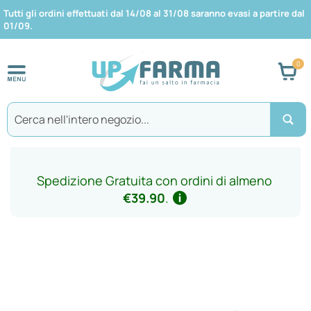
Tutti gli ordini effettuati dal 14/08 al 31/08 saranno evasi a partire dal
01/09.
Car
Search
Spedizione Gratuita con ordini di almeno
€39.90
.
Vai
alla
fine
della
galleria
di