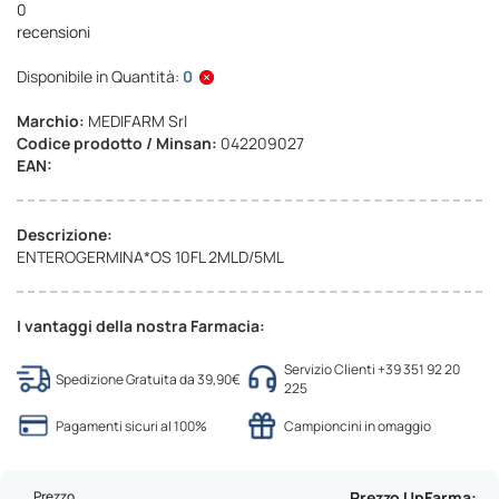
0
recensioni
Disponibile in Quantità:
0
Marchio:
MEDIFARM Srl
Codice prodotto / Minsan:
042209027
EAN:
Descrizione:
ENTEROGERMINA*OS 10FL 2MLD/5ML
I vantaggi della nostra Farmacia:
Servizio Clienti +39 351 92 20
Spedizione Gratuita da 39,90€
225
Pagamenti sicuri al 100%
Campioncini in omaggio
Prezzo
Prezzo UpFarma