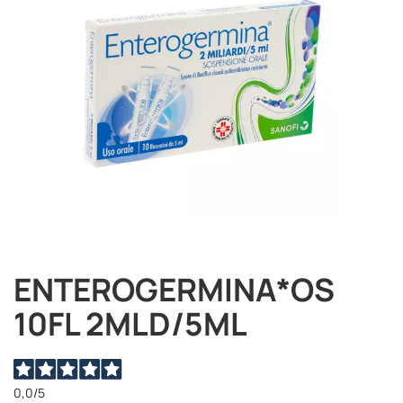
immagini
ENTEROGERMINA*OS
Vai
all'inizio
10FL 2MLD/5ML
della
galleria
di
immagini
0,0
/5