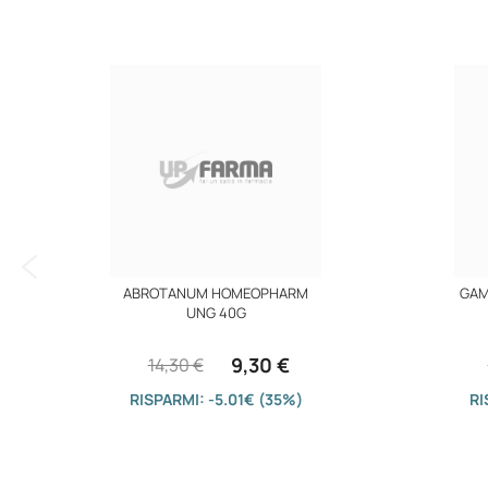
immagini
ABROTANUM HOMEOPHARM
GAM
UNG 40G
9,30 €
14,30 €
RISPARMI: -5.01€ (35%)
RI