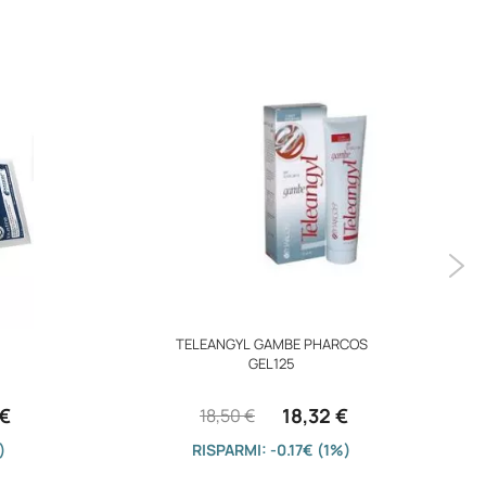
TELEANGYL GAMBE PHARCOS
GEL125
 €
18,32 €
18,50 €
)
RISPARMI: -0.17€ (1%)