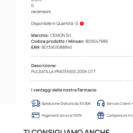
0
recensioni
Disponibile in Quantità:
0
Marchio:
CEMON Srl
Codice prodotto / Minsan:
800647986
EAN:
8013901088840
Descrizione:
PULSATILLA PRATENSIS 200K GTT
I vantaggi della nostra Farmacia:
Spedizione Gratuita da 39,90€
Servizio Clienti
Pagamenti sicuri al 100%
Campioncini in
TI CONSIGLIAMO ANCHE