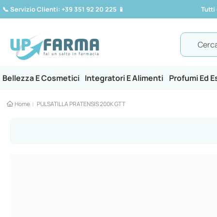
📞
Servizio Clienti: +39 351 92 20 225
📱
Tutti
Search
Bellezza E Cosmetici
Integratori E Alimenti
Profumi Ed 
Home
PULSATILLA PRATENSIS 200K GTT
Vai
alla
fine
della
galleria
di
immagini