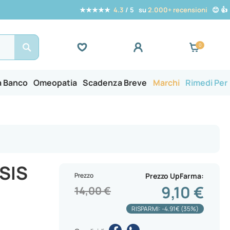
★★★★★
4.3
/ 5 su
2.000+ recensioni
😊 👍
Search
a Banco
Omeopatia
Scadenza Breve
Marchi
Rimedi Per
SIS
Prezzo
Prezzo UpFarma
9,10 €
14,00 €
RISPARMI: -4.91€ (35%)