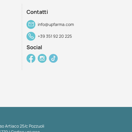
Contatti
info@upfarma.com
+39 351 92 20 225
Social
so Artiaco 25/c Pozzuoli
6779 | Codice univoco