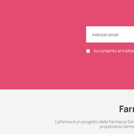
Acconsento al tratta
Far
Upfarma è un progetto della Farmacia Santo
proponiamo farmac