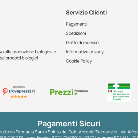
Servizio Clienti
Pagamenti
Spedizioni
Diritto di recesso
vo alla produzione biologica e
Informativa privacy
dei prodotti biologici
Cookie Policy
Pagamenti Sicuri
uito da Farmacia Santo Spirito del Dott. Antonio Zaccariello - Via Alfon
 IT07681920638 - cod. fiscale: ZCCNTN58R19H978T | Numero REA NA - 51