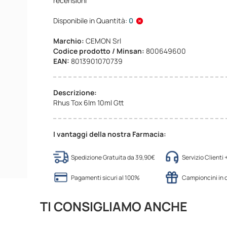
recensioni
Disponibile in Quantità:
0
Marchio:
CEMON Srl
Codice prodotto / Minsan:
800649600
EAN:
8013901070739
Descrizione:
Rhus Tox 6lm 10ml Gtt
I vantaggi della nostra Farmacia:
Spedizione Gratuita da 39,90€
Servizio Clienti
Pagamenti sicuri al 100%
Campioncini in
TI CONSIGLIAMO ANCHE