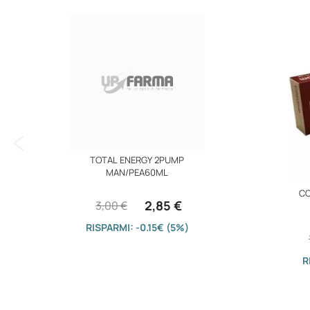
immagini
TOTAL ENERGY 2PUMP
MAN/PEA60ML
CO
2,85 €
3,00 €
RISPARMI: -0.15€ (5%)
R