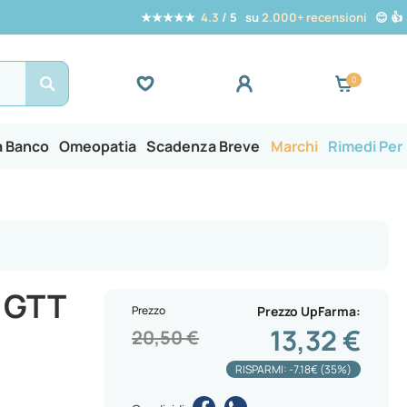
★★★★★
4.3
/ 5 su
2.000+ recensioni
😊 👍
Search
a Banco
Omeopatia
Scadenza Breve
Marchi
Rimedi Per
 GTT
Prezzo
Prezzo UpFarma
13,32 €
20,50 €
RISPARMI: -7.18€ (35%)