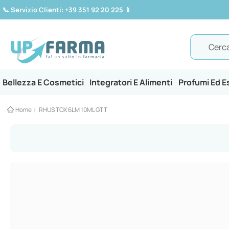
📞
Servizio Clienti: +39 351 92 20 225
📱
Search
Bellezza E Cosmetici
Integratori E Alimenti
Profumi Ed 
Home
RHUS TOX 6LM 10ML GTT
Vai
alla
fine
della
galleria
di
immagini