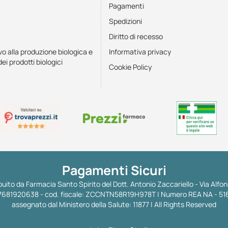
Pagamenti
Spedizioni
Diritto di recesso
vo alla produzione biologica e
Informativa privacy
dei prodotti biologici
Cookie Policy
Pagamenti Sicuri
uito da Farmacia Santo Spirito del Dott. Antonio Zaccariello - Via Alfon
 IT07681920638 - cod. fiscale: ZCCNTN58R19H978T | Numero REA NA - 51
assegnato dal Ministero della Salute: 11877 | All Rights Reserved