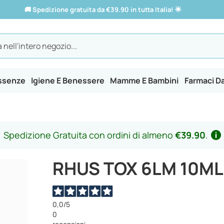
🚚
Spedizione gratuita da €39.90 in tutta Italia!
🌟
Essenze
Igiene E Benessere
Mamme E Bambini
Farmaci D
Spedizione Gratuita con ordini di almeno
€39.90
.
RHUS TOX 6LM 10ML
0,0
/5
0