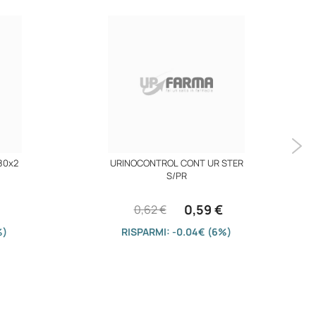
80x2
URINOCONTROL CONT UR STER
S/PR
0,59 €
0,62 €
%)
RISPARMI: -0.04€ (6%)