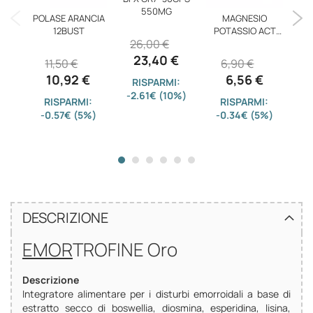
550MG
POLASE ARANCIA
MAGNESIO
SA
12BUST
POTASSIO ACT
26,00 €
14BUST
23,40 €
11,50 €
6,90 €
3
10,92 €
6,56 €
RISPARMI:
-2.61€ (10%)
RISPARMI:
RISPARMI:
-0.57€ (5%)
-0.34€ (5%)
-
DESCRIZIONE
EMOR
TROFINE Oro
Descrizione
Integratore alimentare per i disturbi emorroidali a base di
estratto secco di boswellia, diosmina, esperidina, lisina,