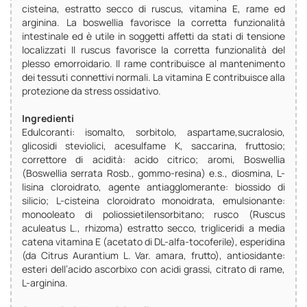
cisteina, estratto secco di ruscus, vitamina E, rame ed
arginina. La boswellia favorisce la corretta funzionalità
intestinale ed è utile in soggetti affetti da stati di tensione
localizzati Il ruscus favorisce la corretta funzionalità del
plesso emorroidario. Il rame contribuisce al mantenimento
dei tessuti connettivi normali. La vitamina E contribuisce alla
protezione da stress ossidativo.
Ingredienti
Edulcoranti: isomalto, sorbitolo, aspartame,sucralosio,
glicosidi steviolici, acesulfame K, saccarina, fruttosio;
correttore di acidità: acido citrico; aromi, Boswellia
(Boswellia serrata Rosb., gommo-resina) e.s., diosmina, L-
lisina cloroidrato, agente antiagglomerante: biossido di
silicio; L-cisteina cloroidrato monoidrata, emulsionante:
monooleato di poliossietilensorbitano; rusco (Ruscus
aculeatus L., rhizoma) estratto secco, trigliceridi a media
catena vitamina E (acetato di DL-alfa-tocoferile), esperidina
(da Citrus Aurantium L. Var. amara, frutto), antiosidante:
esteri dell’acido ascorbixo con acidi grassi, citrato di rame,
L-arginina.