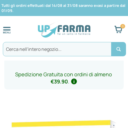
Tutti gli ordini effettuati dal 14/08 al 31/08 saranno evasi a partire dal
01/09.
Car
Search
Spedizione Gratuita con ordini di almeno
€39.90
.
Vai
alla
fine
della
galleria
di