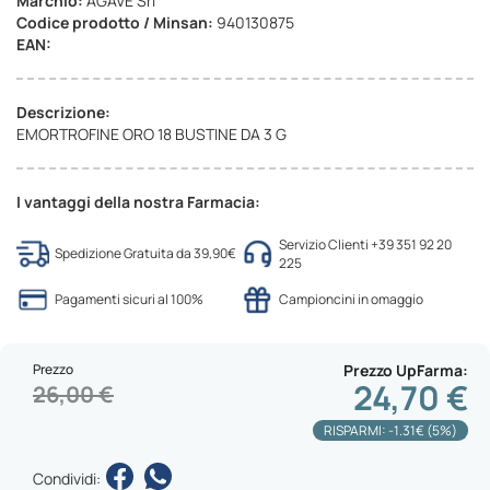
Marchio:
AGAVE Srl
Codice prodotto / Minsan:
940130875
EAN:
Descrizione:
EMORTROFINE ORO 18 BUSTINE DA 3 G
I vantaggi della nostra Farmacia:
Servizio Clienti +39 351 92 20
Spedizione Gratuita da 39,90€
225
Pagamenti sicuri al 100%
Campioncini in omaggio
Prezzo
Prezzo UpFarma
24,70 €
26,00 €
RISPARMI: -1.31€ (5%)
Condividi: