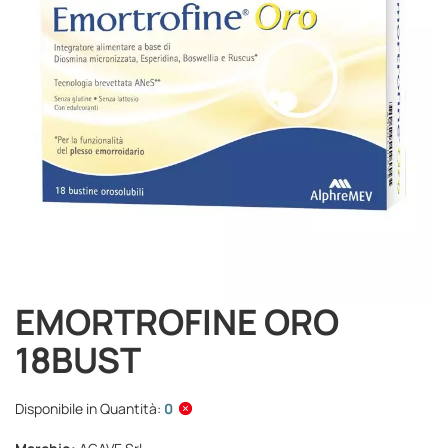
immagini
EMORTROFINE ORO
Vai
all'inizio
18BUST
della
galleria
di
Disponibile in Quantità:
0
immagini