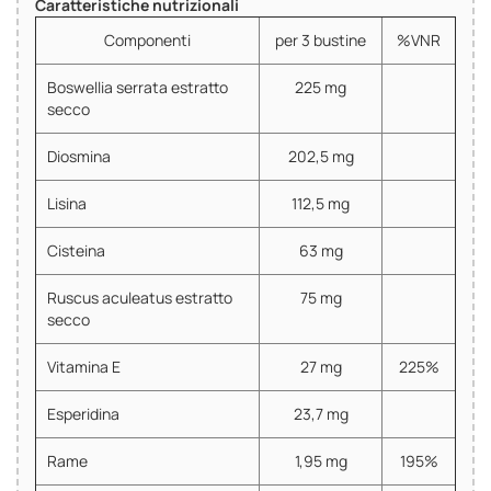
Caratteristiche nutrizionali
Componenti
per 3 bustine
%VNR
Boswellia serrata estratto
225 mg
secco
Diosmina
202,5 mg
Lisina
112,5 mg
Cisteina
63 mg
Ruscus aculeatus estratto
75 mg
secco
Vitamina E
27 mg
225%
Esperidina
23,7 mg
Rame
1,95 mg
195%