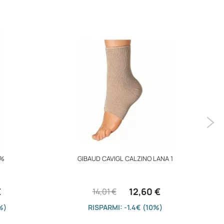
9%
GIBAUD CAVIGL CALZINO LANA 1
€
12,60 €
14,01 €
%)
RISPARMI: -1.4€ (10%)