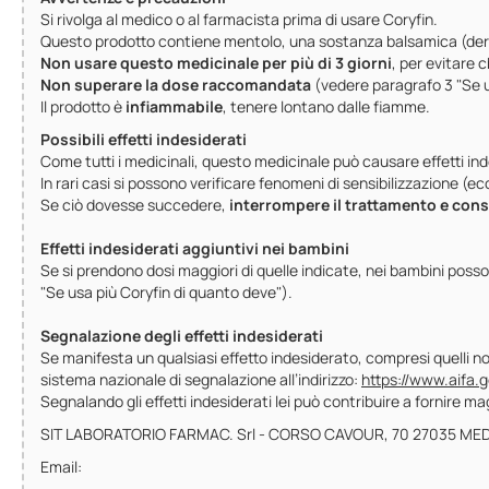
Si rivolga al medico o al farmacista prima di usare Coryfin.
Questo prodotto contiene mentolo, una sostanza balsamica (deriv
Non usare questo medicinale per più di 3 giorni
, per evitare 
Non superare la dose raccomandata
(vedere paragrafo 3 "Se us
Il prodotto è
infiammabile
, tenere lontano dalle fiamme.
Possibili effetti indesiderati
Come tutti i medicinali, questo medicinale può causare effetti ind
In rari casi si possono verificare fenomeni di sensibilizzazione (
Se ciò dovesse succedere,
interrompere il trattamento e con
Effetti indesiderati aggiuntivi nei bambini
Se si prendono dosi maggiori di quelle indicate, nei bambini poss
"Se usa più Coryfin di quanto deve").
Segnalazione degli effetti indesiderati
Se manifesta un qualsiasi effetto indesiderato, compresi quelli non 
sistema nazionale di segnalazione all’indirizzo:
https://www.aifa.g
Segnalando gli effetti indesiderati lei può contribuire a fornire m
SIT LABORATORIO FARMAC. Srl - CORSO CAVOUR, 70 27035 MED
Email: