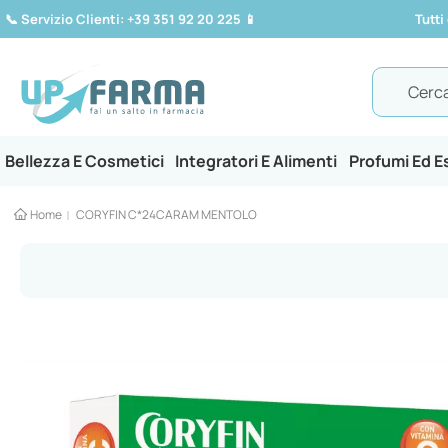
📞
Servizio Clienti: +39 351 92 20 225
📱
Tutti
Search
Bellezza E Cosmetici
Integratori E Alimenti
Profumi Ed 
Home
CORYFIN C*24CARAM MENTOLO
Vai
alla
fine
della
galleria
di
immagini