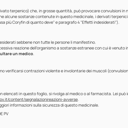
ato terpenico) che, in grosse quantità, può provocare convulsioni in 
che alcune sostanze contenute in questo medicinale, i derivati terpenic
a più Coryfin di quanto deve" e paragrafo 4 "Effetti indesiderati").
esiderati sebbene non tutte le persone li manifestino.
eccessiva reazione dell'organismo a sostanze estranee con cui è venuto in
sultare un medico
.
ono verificarsi contrazioni violente e involontarie dei muscoli (convuls
elencati in questo foglio, si rivolga al medico o al farmacista. Lei può i
ov.it/content/segnalazionireazioni-avverse
.
aggiori informazioni sulla sicurezza di questo medicinale.
E PV