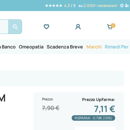
★★★★★
4.3
/ 5 su
2.000+ recensioni
😊 👍
Search
a Banco
Omeopatia
Scadenza Breve
Marchi
Rimedi Per
M
Prezzo
Prezzo UpFarma
7,11 €
7,90 €
RISPARMI: -0.79€ (10%)