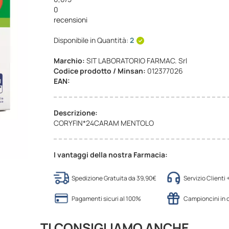
0
recensioni
Disponibile in Quantità:
2
Marchio:
SIT LABORATORIO FARMAC. Srl
Codice prodotto / Minsan:
012377026
EAN:
Descrizione:
CORYFIN*24CARAM MENTOLO
I vantaggi della nostra Farmacia:
Spedizione Gratuita da 39,90€
Servizio Clienti
Pagamenti sicuri al 100%
Campioncini in
TI CONSIGLIAMO ANCHE