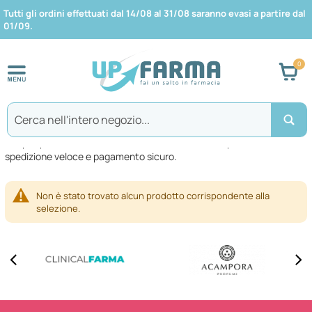
Tutti gli ordini effettuati dal 14/08 al 31/08 saranno evasi a partire dal
01/09.
Car
Search
MONTEFARMACO OTC SpA
Scopri i prodotti del marchio . Tantissimi articoli disponibili in sconto,
spedizione veloce e pagamento sicuro.
Non è stato trovato alcun prodotto corrispondente alla
selezione.