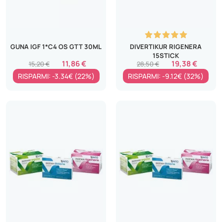
GUNA IGF 1*C4 OS GTT 30ML
DIVERTIKUR RIGENERA
15STICK
11,86 €
19,38 €
15,20 €
28,50 €
RISPARMI: -3.34€ (22%)
RISPARMI: -9.12€ (32%)