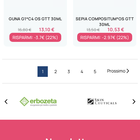
GUNA G1*C4 OS GTT 30ML
SEPIA COMPOSITUM*OS GTT
30ML
13,10 €
10,53 €
16,80 €
13,50 €
RISPARMI: -3.7€ (22%)
RISPARMI: -2.97€ (22%)
Pagina
Pagi
Succ
Attualmente
Pagina
Pagina
Pagina
Pagina
1
2
3
4
5
stai
leggendo
la
pagina