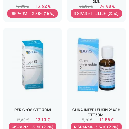
2ML
13,52 €
74,88 €
15,90 €
96,00 €
RISPARMI: -2.38€ (15%)
RISPARMI: -21.12€ (22%)
IPER G*OS GTT 30ML
GUNA INTERLEUKIN 2*4CH
GTT30ML
13,10 €
11,86 €
16,80 €
15,20 €
RISPARMI: -3.7€ (22%)
RISPARMI: -3.34€ (22%)