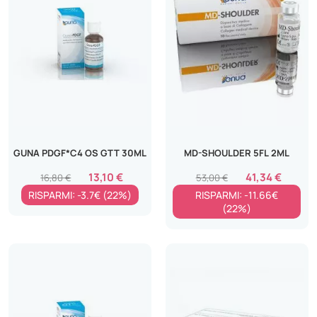
GUNA PDGF*C4 OS GTT 30ML
MD-SHOULDER 5FL 2ML
13,10 €
41,34 €
16,80 €
53,00 €
RISPARMI: -3.7€ (22%)
RISPARMI: -11.66€
(22%)