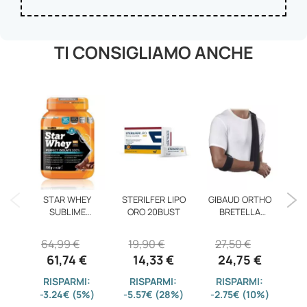
TI CONSIGLIAMO ANCHE
B
30
STAR WHEY
STERILFER LIPO
GIBAUD ORTHO
SUBLIME
ORO 20BUST
BRETELLA
1
CHOCOLATE
SUPPORTO
64,99 €
19,90 €
27,50 €
61,74 €
14,33 €
24,75 €
-4
RISPARMI:
RISPARMI:
RISPARMI:
-3.24€ (5%)
-5.57€ (28%)
-2.75€ (10%)