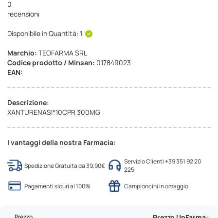
0
recensioni
Disponibile in Quantità:
1
Marchio:
TEOFARMA SRL
Codice prodotto / Minsan:
017849023
EAN:
Descrizione:
XANTURENASI*10CPR 300MG
I vantaggi della nostra Farmacia:
Servizio Clienti +39 351 92 20
Spedizione Gratuita da 39,90€
225
Pagamenti sicuri al 100%
Campioncini in omaggio
Prezzo
Prezzo UpFarma