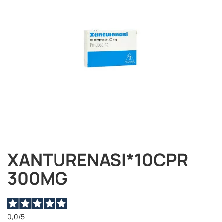
immagini
XANTURENASI*10CPR
Vai
all'inizio
300MG
della
galleria
di
immagini
0,0
/5