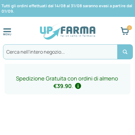
Tutti gli ordini effettuati dal 14/08 al 31/08 saranno evasi a partire dal
01/09.
Car
Search
Spedizione Gratuita con ordini di almeno
€39.90
.
Vai
alla
fine
della
galleria
di