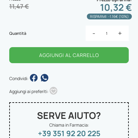
10,32 €
11,47 €
RISPARMI: -1.16€ (10%)
-
+
Quantità
AGGIUNGI AL CARRELLO
Condividi:
Aggiungi ai preferiti:
SERVE AIUTO?
Chiama in Farmacia:
+39 351 92 20 225