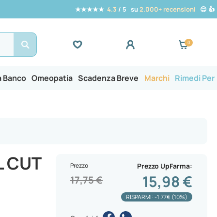
★★★★★
4.3
/ 5 su
2.000+ recensioni
😊 👍
Search
a Banco
Omeopatia
Scadenza Breve
Marchi
Rimedi Per
 CUT
Prezzo
Prezzo UpFarma
15,98 €
17,75 €
RISPARMI: -1.77€ (10%)