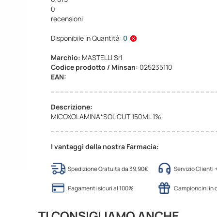
0
recensioni
Disponibile in Quantità:
0
Marchio:
MASTELLI Srl
Codice prodotto / Minsan:
025235110
EAN:
Descrizione:
MICOXOLAMINA*SOL CUT 150ML 1%
I vantaggi della nostra Farmacia:
Spedizione Gratuita da 39,90€
Servizio Clienti
Pagamenti sicuri al 100%
Campioncini in
TI CONSIGLIAMO ANCHE