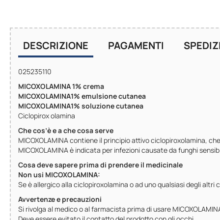
DESCRIZIONE
PAGAMENTI
SPEDIZ
025235110
MICOXOLAMINA 1% crema
MICOXOLAMINA1% emulsione cutanea
MICOXOLAMINA1% soluzione cutanea
Ciclopirox olamina
Che cos’è e a che cosa serve
MICOXOLAMINA contiene il principio attivo ciclopiroxolamina, che a
MICOXOLAMINA è indicata per infezioni causate da funghi sensibil
Cosa deve sapere prima di prendere il medicinale
Non usi MICOXOLAMINA:
Se è allergico alla ciclopiroxolamina o ad uno qualsiasi degli altr
Avvertenze e precauzioni
Si rivolga al medico o al farmacista prima di usare MICOXOLAMIN
Deve essere evitato il contatto del prodotto con gli occhi.