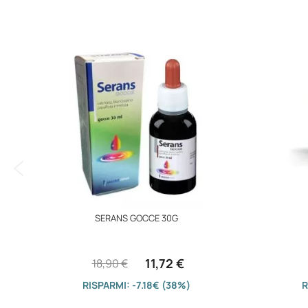
immagini
SERANS GOCCE 30G
11,72 €
18,90 €
RISPARMI: -7.18€ (38%)
R