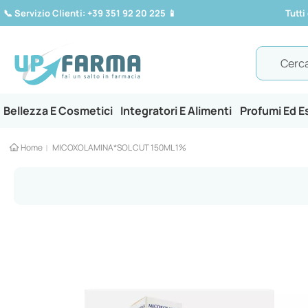
📞
Servizio Clienti: +39 351 92 20 225
📱
Tutti
Search
Bellezza E Cosmetici
Integratori E Alimenti
Profumi Ed 
Home
MICOXOLAMINA*SOL CUT 150ML 1%
Vai
alla
fine
della
galleria
di
immagini