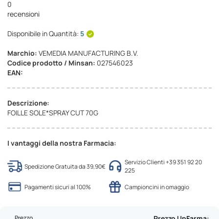
0
recensioni
Disponibile in Quantità:
5
Marchio:
VEMEDIA MANUFACTURING B.V.
Codice prodotto / Minsan:
027546023
EAN:
Descrizione:
FOILLE SOLE*SPRAY CUT 70G
I vantaggi della nostra Farmacia:
Servizio Clienti +39 351 92 20
Spedizione Gratuita da 39,90€
225
Pagamenti sicuri al 100%
Campioncini in omaggio
Prezzo
Prezzo UpFarma