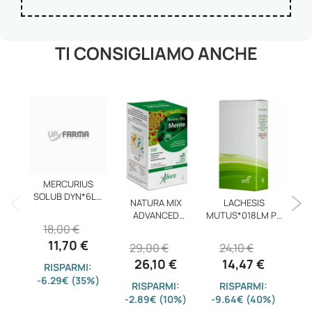
TI CONSIGLIAMO ANCHE
MERCURIUS
SOLUB DYN*6LM
NATURA MIX
LACHESIS
REU
GR
ADVANCED
MUTUS*018LM PL
18,00 €
MENTE50OPR
20F
11,70 €
29,00 €
24,10 €
1
26,10 €
14,47 €
RISPARMI:
-6.29€ (35%)
RISPARMI:
RISPARMI:
-2.89€ (10%)
-9.64€ (40%)
-