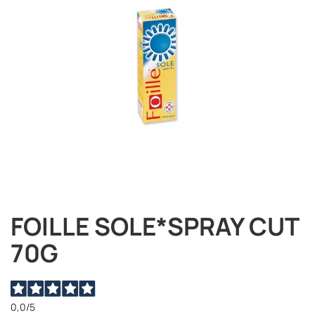
immagini
FOILLE SOLE*SPRAY CUT
Vai
all'inizio
70G
della
galleria
di
immagini
0,0
/5