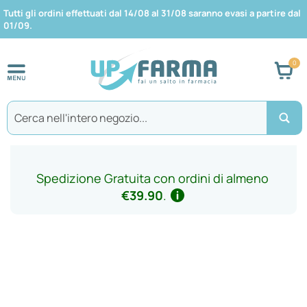
Tutti gli ordini effettuati dal 14/08 al 31/08 saranno evasi a partire dal
01/09.
Car
Search
Spedizione Gratuita con ordini di almeno
€39.90
.
Vai
alla
fine
della
galleria
di