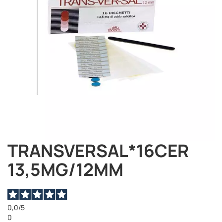
TRANSVERSAL*16CER
Vai
all'inizio
13,5MG/12MM
della
galleria
di
immagini
0,0
/5
0