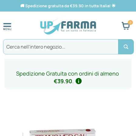
🚚
Spedizione gratuita da €39.90 in tutta Italia!
🌟
Car
Search
Spedizione Gratuita con ordini di almeno
€39.90
.
Vai
alla
fine
della
galleria
di
immagini