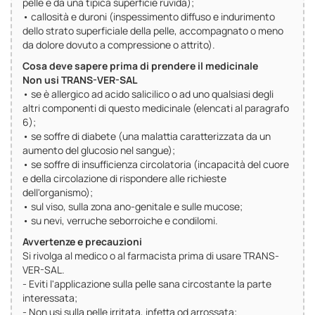
pelle e da una tipica superficie ruvida);
• callosità e duroni (inspessimento diffuso e indurimento
dello strato superficiale della pelle, accompagnato o meno
da dolore dovuto a compressione o attrito).
Cosa deve sapere prima di prendere il medicinale
Non usi TRANS-VER-SAL
• se è allergico ad acido salicilico o ad uno qualsiasi degli
altri componenti di questo medicinale (elencati al paragrafo
6);
• se soffre di diabete (una malattia caratterizzata da un
aumento del glucosio nel sangue);
• se soffre di insufficienza circolatoria (incapacità del cuore
e della circolazione di rispondere alle richieste
dell'organismo);
• sul viso, sulla zona ano-genitale e sulle mucose;
• su nevi, verruche seborroiche e condilomi.
Avvertenze e precauzioni
Si rivolga al medico o al farmacista prima di usare TRANS-
VER-SAL.
- Eviti l'applicazione sulla pelle sana circostante la parte
interessata;
- Non usi sulla pelle irritata, infetta od arrossata;