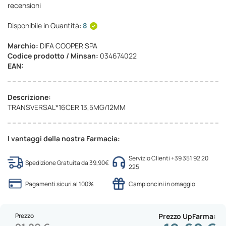
recensioni
Disponibile in Quantità:
8
Marchio:
DIFA COOPER SPA
Codice prodotto / Minsan:
034674022
EAN:
Descrizione:
TRANSVERSAL*16CER 13,5MG/12MM
I vantaggi della nostra Farmacia:
Servizio Clienti +39 351 92 20
Spedizione Gratuita da 39,90€
225
Pagamenti sicuri al 100%
Campioncini in omaggio
Prezzo
Prezzo UpFarma