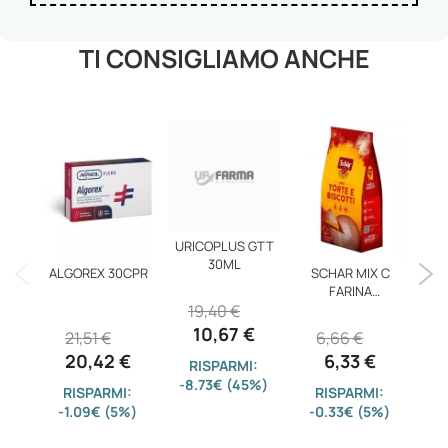
TI CONSIGLIAMO ANCHE
URICOPLUS GTT
30ML
ALGOREX 30CPR
SCHAR MIX C
FARINA
IN
19,40 €
TORTE/BISC
10,67 €
21,51 €
6,66 €
2
20,42 €
6,33 €
RISPARMI:
-8.73€ (45%)
RISPARMI:
RISPARMI:
-1.09€ (5%)
-0.33€ (5%)
-3