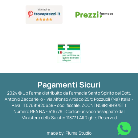
Pagamenti Sicuri
2024 © Up Farma distribuito da Farmacia Santo Spirito del Dott.
Antonio Zaccariello - Via Alfonso Artiaco 25/c Pozzuoli (Na) Italia -
P.Iva: IT07681920638 - cod. fiscale: ZCCNTN58R19H978T |
Numero REA NA - 516779 | Codice univoco assegnato dal
Ministero della Salute: 11877 | All Rights Reserved
made by:
Pluma Studio