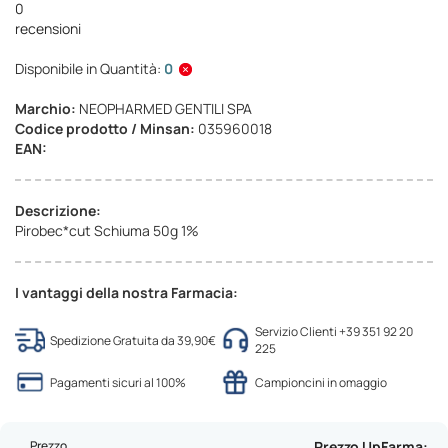
0
recensioni
Disponibile in Quantità:
0
Marchio:
NEOPHARMED GENTILI SPA
Codice prodotto / Minsan:
035960018
EAN:
Descrizione:
Pirobec*cut Schiuma 50g 1%
I vantaggi della nostra Farmacia:
Servizio Clienti +39 351 92 20
Spedizione Gratuita da 39,90€
225
Pagamenti sicuri al 100%
Campioncini in omaggio
Prezzo
Prezzo UpFarma