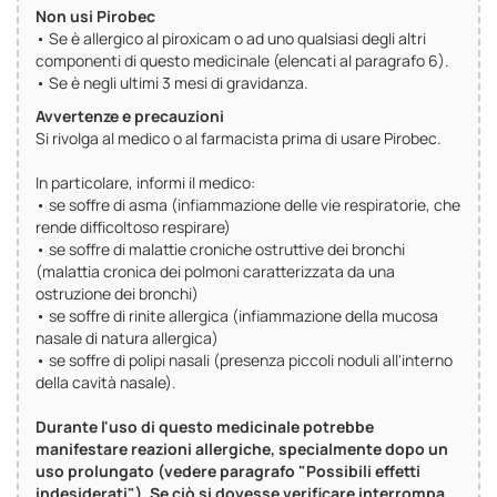
Non usi Pirobec
• Se è allergico al piroxicam o ad uno qualsiasi degli altri
componenti di questo medicinale (elencati al paragrafo 6).
• Se è negli ultimi 3 mesi di gravidanza.
Avvertenze e precauzioni
Si rivolga al medico o al farmacista prima di usare Pirobec.
In particolare, informi il medico:
• se soffre di asma (infiammazione delle vie respiratorie, che
rende difficoltoso respirare)
• se soffre di malattie croniche ostruttive dei bronchi
(malattia cronica dei polmoni caratterizzata da una
ostruzione dei bronchi)
• se soffre di rinite allergica (infiammazione della mucosa
nasale di natura allergica)
• se soffre di polipi nasali (presenza piccoli noduli all'interno
della cavità nasale).
Durante l'uso di questo medicinale potrebbe
manifestare reazioni allergiche, specialmente dopo un
uso prolungato (vedere paragrafo "Possibili effetti
indesiderati"). Se ciò si dovesse verificare interrompa