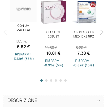
CONIUM
MACULAT
CLOSITOL
CER PIC SOFFIX
E
DYN*6CH GR
20BUST
MED 10X8 5PZ
10,51 €
6,82 €
19,80 €
8,20 €
1
18,81 €
7,38 €
RISPARMI:
-3.69€ (35%)
RISPARMI:
RISPARMI:
-0.99€ (5%)
-0.82€ (10%)
-
DESCRIZIONE