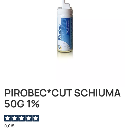
immagini
PIROBEC*CUT SCHIUMA
Vai
all'inizio
50G 1%
della
galleria
di
immagini
0,0
/5