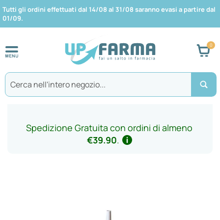
Tutti gli ordini effettuati dal 14/08 al 31/08 saranno evasi a partire dal
01/09.
Car
Search
Spedizione Gratuita con ordini di almeno
€39.90
.
Vai
alla
fine
della
galleria
di