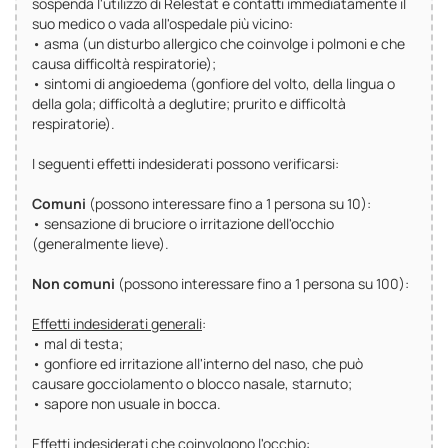
sospenda l'utilizzo di Relestat e contatti immediatamente il
suo medico o vada all'ospedale più vicino:
• asma (un disturbo allergico che coinvolge i polmoni e che
causa difficoltà respiratorie);
• sintomi di angioedema (gonfiore del volto, della lingua o
della gola; difficoltà a deglutire; prurito e difficoltà
respiratorie).
I seguenti effetti indesiderati possono verificarsi:
Comuni
(possono interessare fino a 1 persona su 10):
• sensazione di bruciore o irritazione dell'occhio
(generalmente lieve).
Non comuni
(possono interessare fino a 1 persona su 100):
Effetti indesiderati generali
:
• mal di testa;
• gonfiore ed irritazione all'interno del naso, che può
causare gocciolamento o blocco nasale, starnuto;
• sapore non usuale in bocca.
Effetti indesiderati che coinvolgono l'occhio
: