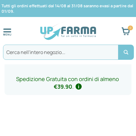
Tutti gli ordini effettuati dal 14/08 al 31/08 saranno evasi a partire dal
01/09.
Car
Search
Spedizione Gratuita con ordini di almeno
€39.90
.
Vai
alla
fine
della
galleria
di