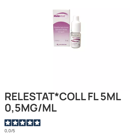
immagini
RELESTAT*COLL FL 5ML
Vai
all'inizio
0,5MG/ML
della
galleria
di
immagini
0,0
/5