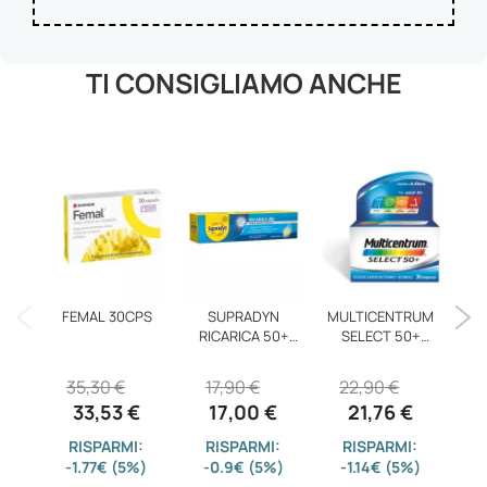
TI CONSIGLIAMO ANCHE
FEMAL 30CPS
SUPRADYN
MULTICENTRUM
PO
RICARICA 50+
SELECT 50+
15CPR EF
30CPR
35,30 €
17,90 €
22,90 €
33,53 €
17,00 €
21,76 €
RISPARMI:
RISPARMI:
RISPARMI:
-1.77€ (5%)
-0.9€ (5%)
-1.14€ (5%)
-