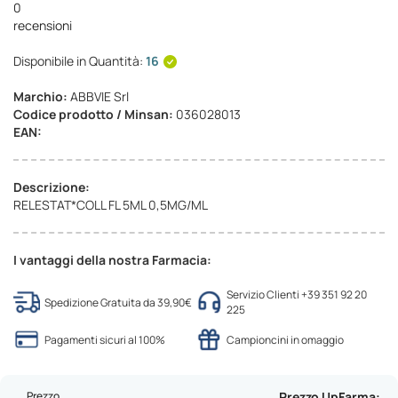
0
recensioni
Disponibile in Quantità:
16
Marchio:
ABBVIE Srl
Codice prodotto / Minsan:
036028013
EAN:
Descrizione:
RELESTAT*COLL FL 5ML 0,5MG/ML
I vantaggi della nostra Farmacia:
Servizio Clienti +39 351 92 20
Spedizione Gratuita da 39,90€
225
Pagamenti sicuri al 100%
Campioncini in omaggio
Prezzo
Prezzo UpFarma