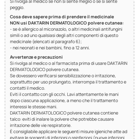
Si rivolga al medico se non si sente meglio o se si sente
peggio.
Cosa deve sapere prima di prendere il medicinale
NON usi DAKTARIN DERMATOLOGICO polvere cutanea:
- se è allergico al miconazolo, o altri medicinali antifungini
simili o ad uno qualsiasi degli altri componenti di questo
medicinale (elencati al paragrafo 6);
- nei neonati e nei bambini, fino a 12 anni.
Avvertenze e precauzioni
Si rivolga al medico o al farmacista prima di usare DAKTARIN
DERMATOLOGICO polvere cutanea.
Se dovessero verificarsi sensibilizzazione o irritazione,
soprattutto per uso prolungato, interrompa il trattamento e
contatti il medico.
Eviti il contatto con gli occhi. Lavi attentamente le mani
dopo ciascuna applicazione, a meno che il trattamento
interessi le stesse mani.
DAKTARIN DERMATOLOGICO polvere cutanea contiene
talco: eviti di inalare la polvere che potrebbe causare
irritazione delle vie respiratorie.
È consigliabile applicare le seguenti misure igieniche atte ad
evitare le sorgenti di infezioni o reinfezioni (nuove infezioni