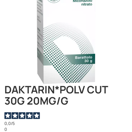
DAKTARIN*POLV CUT
Vai
all'inizio
30G 20MG/G
della
galleria
di
immagini
0,0
/5
0