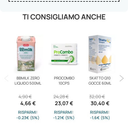
TI CONSIGLIAMO ANCHE
IG
DY
BBMILK ZERO
PROCOMBO
SKATTO Q10
LIQUIDO 500ML
10CPS
GOCCE 60ML
2
4,90 €
24,28 €
32,00 €
4,66 €
23,07 €
30,40 €
-7
RISPARMI:
RISPARMI:
RISPARMI:
-0.23€ (5%)
-1.21€ (5%)
-1.6€ (5%)