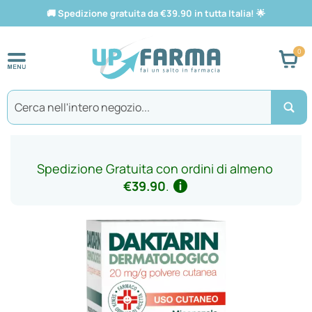
🚚
Spedizione gratuita da €39.90 in tutta Italia!
🌟
Car
Search
Spedizione Gratuita con ordini di almeno
€39.90
.
Vai
alla
fine
della
galleria
di
immagini