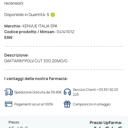
recensioni
Disponibile in Quantità:
5
Marchio:
KENVUE ITALIA SPA
Codice prodotto / Minsan:
041411012
EAN:
Descrizione:
DAKTARIN*POLV CUT 30G 20MG/G
I vantaggi della nostra Farmacia:
Servizio Clienti +39 351 92 20
Spedizione Gratuita da 39,90€
225
Pagamenti sicuri al 100%
Campioncini in omaggio
Prezzo
Prezzo UpFarma