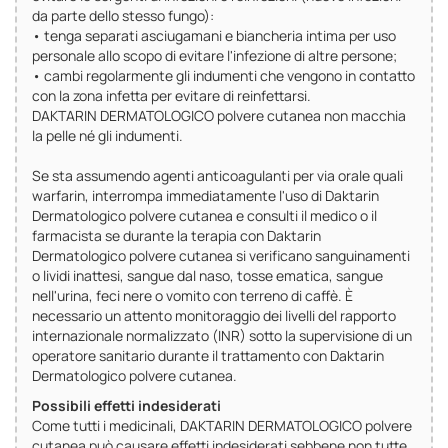
da parte dello stesso fungo):
• tenga separati asciugamani e biancheria intima per uso
personale allo scopo di evitare l'infezione di altre persone;
• cambi regolarmente gli indumenti che vengono in contatto
con la zona infetta per evitare di reinfettarsi.
DAKTARIN DERMATOLOGICO polvere cutanea non macchia
la pelle né gli indumenti.
Se sta assumendo agenti anticoagulanti per via orale quali
warfarin, interrompa immediatamente l'uso di Daktarin
Dermatologico polvere cutanea e consulti il medico o il
farmacista se durante la terapia con Daktarin
Dermatologico polvere cutanea si verificano sanguinamenti
o lividi inattesi, sangue dal naso, tosse ematica, sangue
nell'urina, feci nere o vomito con terreno di caffè. È
necessario un attento monitoraggio dei livelli del rapporto
internazionale normalizzato (INR) sotto la supervisione di un
operatore sanitario durante il trattamento con Daktarin
Dermatologico polvere cutanea.
Possibili effetti indesiderati
Come tutti i medicinali, DAKTARIN DERMATOLOGICO polvere
cutanea può causare effetti indesiderati sebbene non tutte