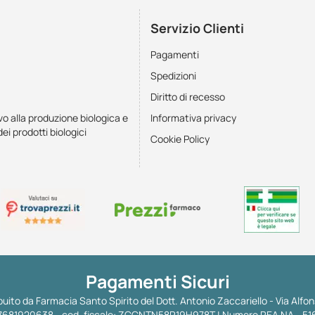
Servizio Clienti
Pagamenti
Spedizioni
Diritto di recesso
vo alla produzione biologica e
Informativa privacy
dei prodotti biologici
Cookie Policy
Pagamenti Sicuri
uito da Farmacia Santo Spirito del Dott. Antonio Zaccariello - Via Alfon
 IT07681920638 - cod. fiscale: ZCCNTN58R19H978T | Numero REA NA - 51