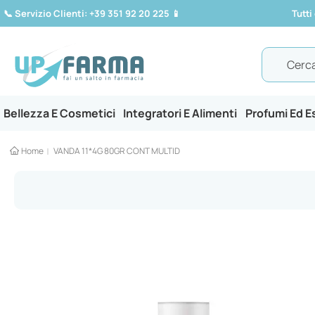
📞
Servizio Clienti: +39 351 92 20 225
📱
Tutti
Search
Bellezza E Cosmetici
Integratori E Alimenti
Profumi Ed 
Home
VANDA 11*4G 80GR CONT MULTID
Vai
alla
fine
della
galleria
di
immagini