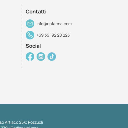
Contatti
info@upfarma.com
+39 351 92 20 225
Social
so Artiaco 25/c Pozzuoli
6779 | Codice univoco