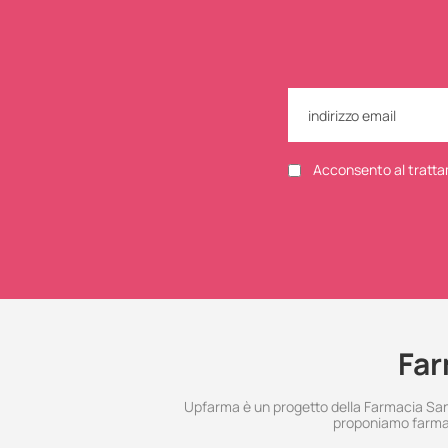
Acconsento al tratta
Far
Upfarma è un progetto della Farmacia Santo
proponiamo farmac