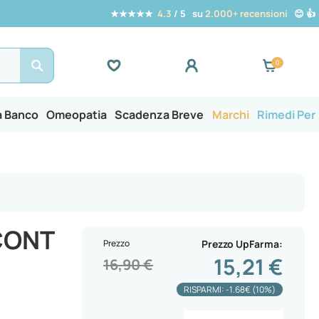
★★★★★
4.3
/ 5 su
2.000+ recensioni
😊 👍
Search
a Banco
Omeopatia
Scadenza Breve
Marchi
Rimedi Per
CONT
Prezzo
Prezzo UpFarma
15,21 €
16,90 €
RISPARMI: -1.68€ (10%)