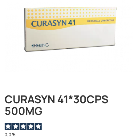
immagini
CURASYN 41*30CPS
Vai
all'inizio
500MG
della
galleria
di
immagini
0,0
/5