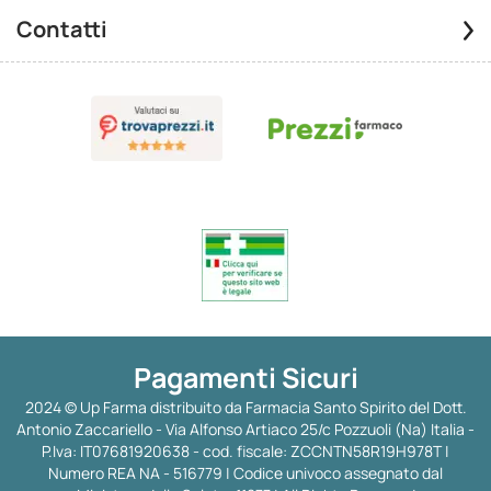
Contatti
Pagamenti Sicuri
2024 © Up Farma distribuito da Farmacia Santo Spirito del Dott.
Antonio Zaccariello - Via Alfonso Artiaco 25/c Pozzuoli (Na) Italia -
P.Iva: IT07681920638 - cod. fiscale: ZCCNTN58R19H978T |
Numero REA NA - 516779 | Codice univoco assegnato dal