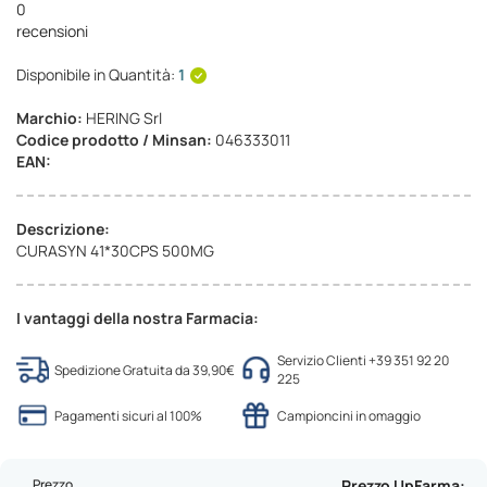
0
recensioni
Disponibile in Quantità:
1
Marchio:
HERING Srl
Codice prodotto / Minsan:
046333011
EAN:
Descrizione:
CURASYN 41*30CPS 500MG
I vantaggi della nostra Farmacia:
Servizio Clienti +39 351 92 20
Spedizione Gratuita da 39,90€
225
Pagamenti sicuri al 100%
Campioncini in omaggio
Prezzo
Prezzo UpFarma