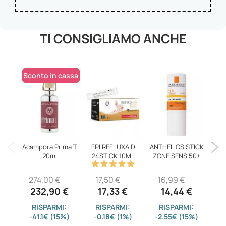
TI CONSIGLIAMO ANCHE
Sconto in cassa
Por
Acampora Prima T
FPI REFLUXAID
ANTHELIOS STICK
20ml
24STICK 10ML
ZONE SENS 50+
274,00 €
17,50 €
16,99 €
232,90 €
17,33 €
14,44 €
-
RISPARMI:
RISPARMI:
RISPARMI:
-41.1€ (15%)
-0.18€ (1%)
-2.55€ (15%)