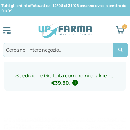
Tutti gli ordini effettuati dal 14/08 al 31/08 saranno evasi a partire dal
01/09.
Car
Search
Spedizione Gratuita con ordini di almeno
€39.90
.
Vai
alla
fine
della
galleria
di