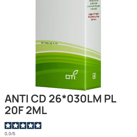
immagini
ANTI CD 26*030LM PL
Vai
all'inizio
20F 2ML
della
galleria
di
immagini
0,0
/5