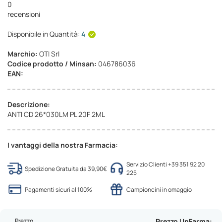
0
recensioni
Disponibile in Quantità:
4
Marchio:
OTI Srl
Codice prodotto / Minsan:
046786036
EAN:
Descrizione:
ANTI CD 26*030LM PL 20F 2ML
I vantaggi della nostra Farmacia:
Servizio Clienti +39 351 92 20
Spedizione Gratuita da 39,90€
225
Pagamenti sicuri al 100%
Campioncini in omaggio
Prezzo
Prezzo UpFarma