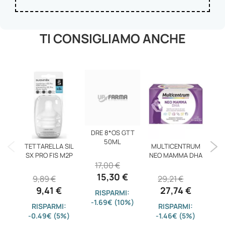
TI CONSIGLIAMO ANCHE
DRE 8*OS GTT
P
50ML
INC
TETTARELLA SIL
MULTICENTRUM
SX PRO FIS M2P
NEO MAMMA DHA
17,00 €
8
15,30 €
9,89 €
29,21 €
9,41 €
27,74 €
RISPARMI:
-1.69€ (10%)
-4
RISPARMI:
RISPARMI:
-0.49€ (5%)
-1.46€ (5%)