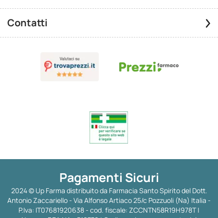
Contatti
Pagamenti Sicuri
2024 © Up Farma distribuito da Farmacia Santo Spirito del Dott.
Antonio Zaccariello - Via Alfonso Artiaco 25/c Pozzuoli (Na) Italia -
P.Iva: IT07681920638 - cod. fiscale: ZCCNTN58R19H978T |