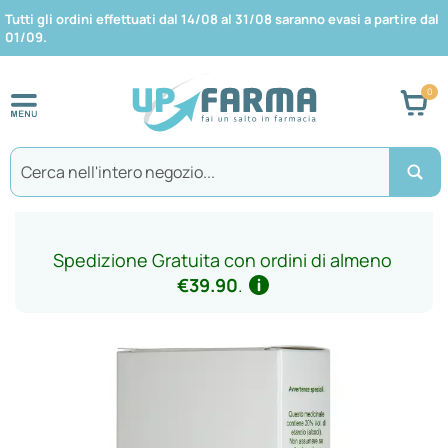
Tutti gli ordini effettuati dal 14/08 al 31/08 saranno evasi a partire dal
01/09.
Car
Search
Spedizione Gratuita con ordini di almeno
€39.90
.
Vai
alla
fine
della
galleria
di