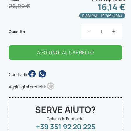
16,14 €
26,90 €
RISPARMI: -10.76€ (40%)
-
+
Quantità
AGGIUNGI AL CARRELLO
Condividi:
Aggiungi ai preferiti:
SERVE AIUTO?
Chiama in Farmacia:
+39 351 92 20 225