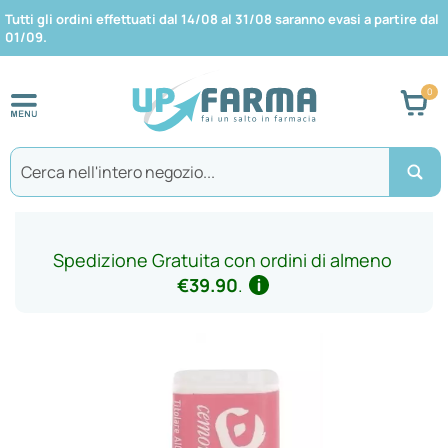
Tutti gli ordini effettuati dal 14/08 al 31/08 saranno evasi a partire dal
01/09.
Car
Search
Spedizione Gratuita con ordini di almeno
€39.90
.
Vai
alla
fine
della
galleria
di