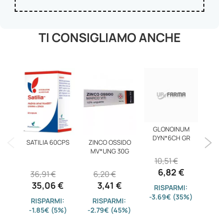
TI CONSIGLIAMO ANCHE
GLONOINUM
Cot
DYN*6CH GR
C
SATILIA 60CPS
ZINCO OSSIDO
MV*UNG 30G
10,51 €
8
6,82 €
36,91 €
6,20 €
35,06 €
3,41 €
RISPARMI:
-3.69€ (35%)
-7
RISPARMI:
RISPARMI:
-1.85€ (5%)
-2.79€ (45%)