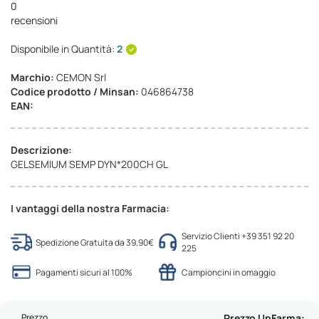
0
recensioni
Disponibile in Quantità:
2
Marchio:
CEMON Srl
Codice prodotto / Minsan:
046864738
EAN:
Descrizione:
GELSEMIUM SEMP DYN*200CH GL
I vantaggi della nostra Farmacia:
Servizio Clienti +39 351 92 20
Spedizione Gratuita da 39,90€
225
Pagamenti sicuri al 100%
Campioncini in omaggio
Prezzo
Prezzo UpFarma