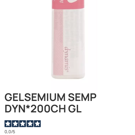
immagini
GELSEMIUM SEMP
Vai
all'inizio
DYN*200CH GL
della
galleria
di
immagini
0,0
/5