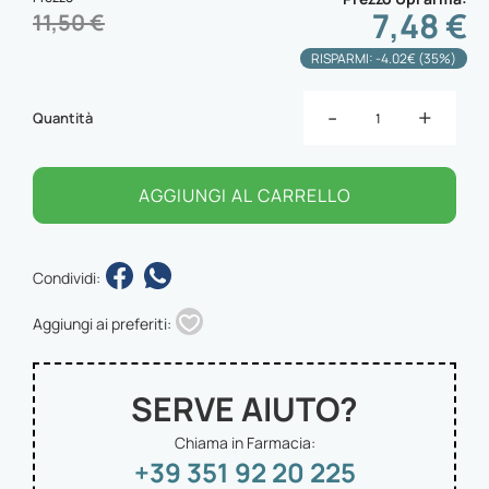
7,48 €
11,50 €
RISPARMI: -4.02€ (35%)
-
+
Quantità
AGGIUNGI AL CARRELLO
Condividi:
Aggiungi ai preferiti:
SERVE AIUTO?
Chiama in Farmacia:
+39 351 92 20 225