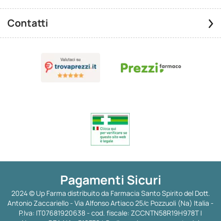
Contatti
Pagamenti Sicuri
2024 © Up Farma distribuito da Farmacia Santo Spirito del Dott.
Antonio Zaccariello - Via Alfonso Artiaco 25/c Pozzuoli (Na) Italia -
P.Iva: IT07681920638 - cod. fiscale: ZCCNTN58R19H978T |