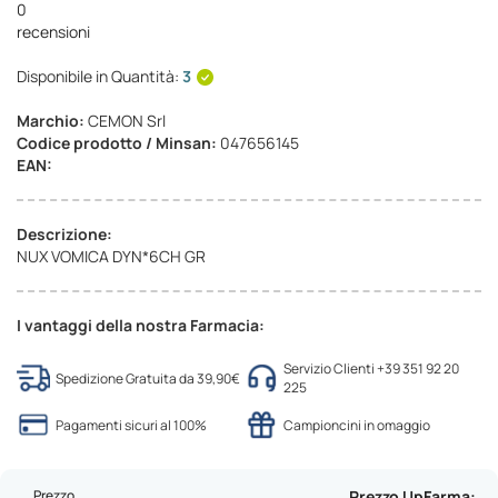
0
recensioni
Disponibile in Quantità:
3
Marchio:
CEMON Srl
Codice prodotto / Minsan:
047656145
EAN:
Descrizione:
NUX VOMICA DYN*6CH GR
I vantaggi della nostra Farmacia:
Servizio Clienti +39 351 92 20
Spedizione Gratuita da 39,90€
225
Pagamenti sicuri al 100%
Campioncini in omaggio
Prezzo
Prezzo UpFarma