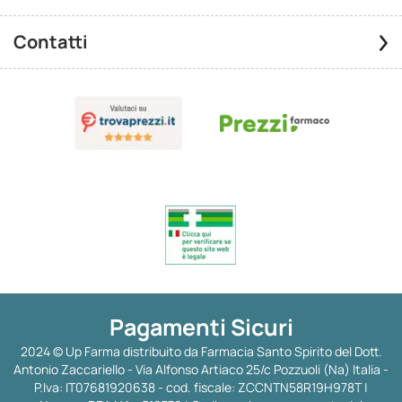
Contatti
Pagamenti Sicuri
2024 © Up Farma distribuito da Farmacia Santo Spirito del Dott.
Antonio Zaccariello - Via Alfonso Artiaco 25/c Pozzuoli (Na) Italia -
P.Iva: IT07681920638 - cod. fiscale: ZCCNTN58R19H978T |