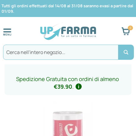
Tutti gli ordini effettuati dal 14/08 al 31/08 saranno evasi a partire dal
01/09.
Car
Search
Spedizione Gratuita con ordini di almeno
€39.90
.
Vai
alla
fine
della
galleria
di