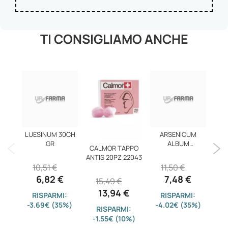
TI CONSIGLIAMO ANCHE
LUESINUM 30CH
ARSENICUM
GR
ALBUM
CALMOR TAPPO
ENE
DYN*200CH GL
ANTIS 20PZ 22043
CR
10,51 €
11,50 €
6,82 €
7,48 €
15,49 €
13,94 €
RISPARMI:
RISPARMI:
-3.69€ (35%)
-4.02€ (35%)
RISPARMI:
-1.55€ (10%)
-