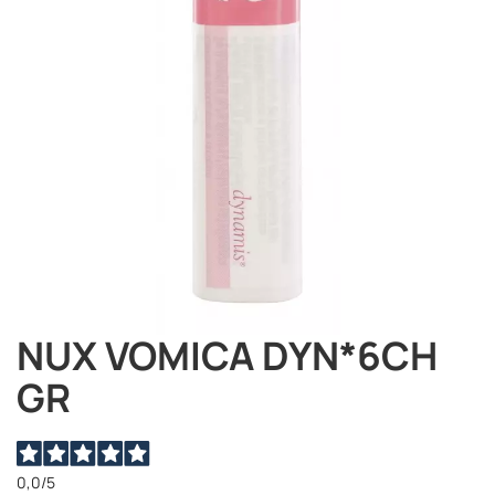
immagini
NUX VOMICA DYN*6CH
Vai
all'inizio
GR
della
galleria
di
immagini
0,0
/5