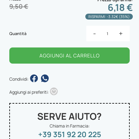
6,18 €
9,50 €
RISPARMI: -3.32€ (35%)
-
+
Quantità
AGGIUNGI AL CARRELLO
Condividi:
Aggiungi ai preferiti:
SERVE AIUTO?
Chiama in Farmacia:
+39 351 92 20 225