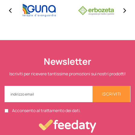
Newsletter
Iscriviti per ricevere tantissime promozioni sui nostri prodotti!
ISCRIVITI
Acconsento al trattamento dei dati.