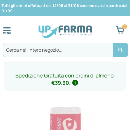
Tutti gli ordini effettuati dal 14/08 al 31/08 saranno evasi a partire dal
01/09.
Car
Search
Spedizione Gratuita con ordini di almeno
€39.90
.
Vai
alla
fine
della
galleria
di