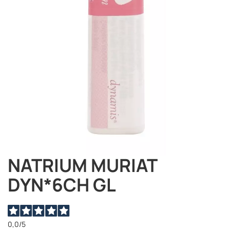
immagini
NATRIUM MURIAT
Vai
all'inizio
DYN*6CH GL
della
galleria
di
immagini
0,0
/5