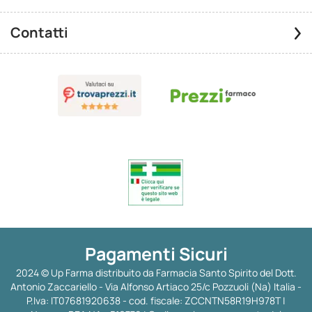
Contatti
Pagamenti Sicuri
2024 © Up Farma distribuito da Farmacia Santo Spirito del Dott.
Antonio Zaccariello - Via Alfonso Artiaco 25/c Pozzuoli (Na) Italia -
P.Iva: IT07681920638 - cod. fiscale: ZCCNTN58R19H978T |