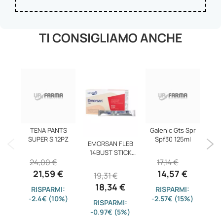
TI CONSIGLIAMO ANCHE
TENA PANTS
Galenic Gts Spr
SUPER S 12PZ
Spf30 125ml
EMORSAN FLEB
EPA
14BUST STICK
24,00 €
17,14 €
15ML
21,59 €
14,57 €
19,31 €
1
18,34 €
RISPARMI:
RISPARMI:
-2.4€ (10%)
-2.57€ (15%)
RISPARMI:
-0.97€ (5%)
-