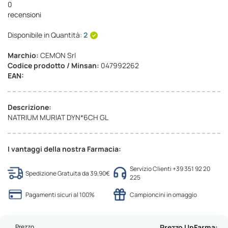
0
recensioni
Disponibile in Quantità:
2
Marchio:
CEMON Srl
Codice prodotto / Minsan:
047992262
EAN:
Descrizione:
NATRIUM MURIAT DYN*6CH GL
I vantaggi della nostra Farmacia:
Servizio Clienti +39 351 92 20
Spedizione Gratuita da 39,90€
225
Pagamenti sicuri al 100%
Campioncini in omaggio
Prezzo
Prezzo UpFarma