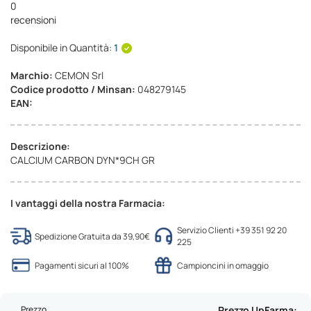
0
recensioni
Disponibile in Quantità:
1
Marchio:
CEMON Srl
Codice prodotto / Minsan:
048279145
EAN:
Descrizione:
CALCIUM CARBON DYN*9CH GR
I vantaggi della nostra Farmacia:
Servizio Clienti +39 351 92 20
Spedizione Gratuita da 39,90€
225
Pagamenti sicuri al 100%
Campioncini in omaggio
Prezzo
Prezzo UpFarma