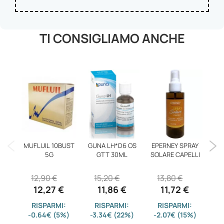
TI CONSIGLIAMO ANCHE
MUFLUIL 10BUST
GUNA LH*D6 OS
EPERNEY SPRAY
VI
5G
GTT 30ML
SOLARE CAPELLI
12,90 €
15,20 €
13,80 €
1
12,27 €
11,86 €
11,72 €
RISPARMI:
RISPARMI:
RISPARMI:
-0.64€ (5%)
-3.34€ (22%)
-2.07€ (15%)
-1