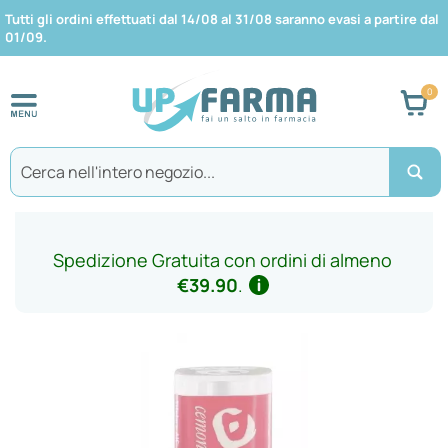
Tutti gli ordini effettuati dal 14/08 al 31/08 saranno evasi a partire dal
01/09.
Car
Search
Spedizione Gratuita con ordini di almeno
€39.90
.
Vai
alla
fine
della
galleria
di