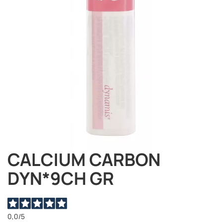
immagini
CALCIUM CARBON
Vai
all'inizio
DYN*9CH GR
della
galleria
di
immagini
0,0
/5