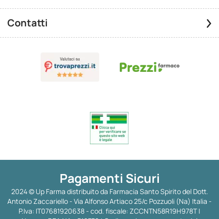
Contatti
Pagamenti Sicuri
2024 © Up Farma distribuito da Farmacia Santo Spirito del Dott.
Antonio Zaccariello - Via Alfonso Artiaco 25/c Pozzuoli (Na) Italia -
P.Iva: IT07681920638 - cod. fiscale: ZCCNTN58R19H978T |