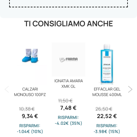
TI CONSIGLIAMO ANCHE
IGNATIA AMARA
XMK GL
CALZARI
EFFACLAR GEL
SC
MONOUSO 100PZ
MOUSSE 400ML
11,50 €
7,48 €
10,38 €
26,50 €
9,34 €
22,52 €
RISPARMI:
-4.02€ (35%)
RISPARMI:
RISPARMI:
-1.04€ (10%)
-3.98€ (15%)
-