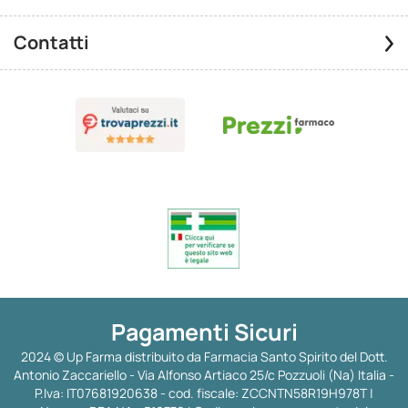
Contatti
Pagamenti Sicuri
2024 © Up Farma distribuito da Farmacia Santo Spirito del Dott.
Antonio Zaccariello - Via Alfonso Artiaco 25/c Pozzuoli (Na) Italia -
P.Iva: IT07681920638 - cod. fiscale: ZCCNTN58R19H978T |