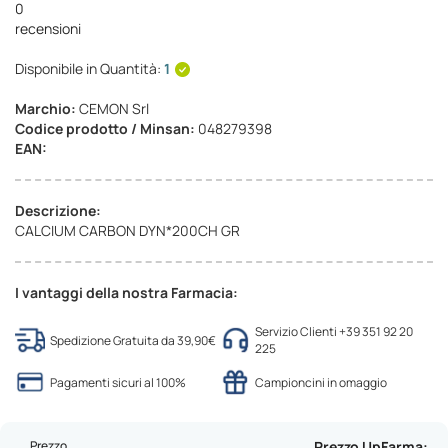
0
recensioni
Disponibile in Quantità:
1
Marchio:
CEMON Srl
Codice prodotto / Minsan:
048279398
EAN:
Descrizione:
CALCIUM CARBON DYN*200CH GR
I vantaggi della nostra Farmacia:
Servizio Clienti +39 351 92 20
Spedizione Gratuita da 39,90€
225
Pagamenti sicuri al 100%
Campioncini in omaggio
Prezzo
Prezzo UpFarma