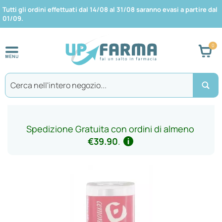
Tutti gli ordini effettuati dal 14/08 al 31/08 saranno evasi a partire dal
01/09.
Car
Search
Spedizione Gratuita con ordini di almeno
€39.90
.
Vai
alla
fine
della
galleria
di