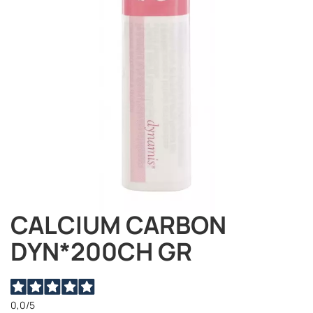
immagini
CALCIUM CARBON
Vai
all'inizio
DYN*200CH GR
della
galleria
di
immagini
0,0
/5