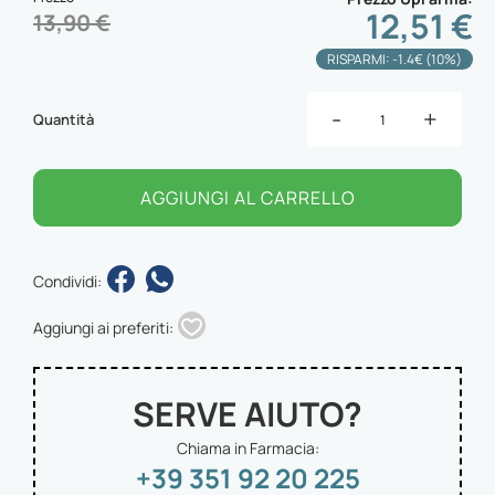
12,51 €
13,90 €
RISPARMI: -1.4€ (10%)
-
+
Quantità
AGGIUNGI AL CARRELLO
Condividi:
Aggiungi ai preferiti:
SERVE AIUTO?
Chiama in Farmacia:
+39 351 92 20 225