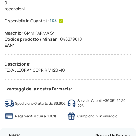
0
recensioni
Disponibile in Quantità:
164
Marchio:
GMM FARMA Srl
Codice prodotto / Minsan:
048379010
EAN:
Descrizione:
FEXALLEGRA*10CPR RIV 120MG
I vantaggi della nostra Farmacia:
Servizio Clienti +39 351 92 20
Spedizione Gratuita da 39,90€
225
Pagamenti sicuri al 100%
Campioncini in omaggio
Prezzo
Prezzo UpFarma