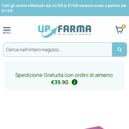
Tutti gli ordini effettuati dal 14/08 al 31/08 saranno evasi a partire dal
01/09.
Car
Search
Spedizione Gratuita con ordini di almeno
€39.90
.
Vai
alla
fine
della
galleria
di