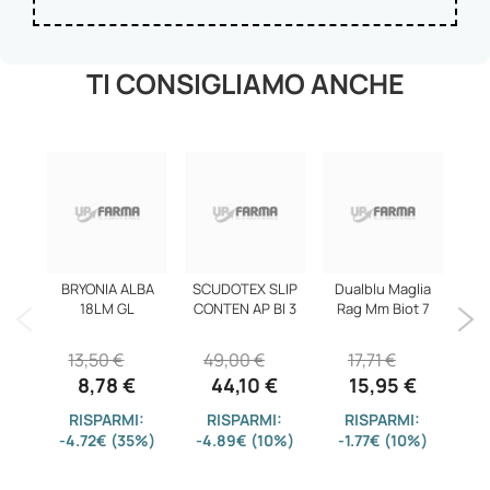
TI CONSIGLIAMO ANCHE
BRYONIA ALBA
SCUDOTEX SLIP
Dualblu Maglia
PUL
18LM GL
CONTEN AP BI 3
Rag Mm Biot 7
13,50 €
49,00 €
17,71 €
8,78 €
44,10 €
15,95 €
RISPARMI:
RISPARMI:
RISPARMI:
-4.72€ (35%)
-4.89€ (10%)
-1.77€ (10%)
-0