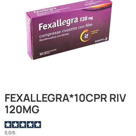
immagini
FEXALLEGRA*10CPR RIV
Vai
all'inizio
120MG
della
galleria
di
immagini
0,0
/5