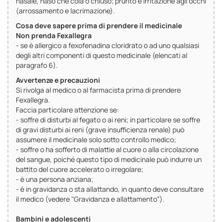
nasale, naso che cola o chiuso; prurito e irritazione agli occhi
(arrossamento e lacrimazione).
Cosa deve sapere prima di prendere il medicinale
Non prenda Fexallegra
- se è allergico a fexofenadina cloridrato o ad uno qualsiasi
degli altri componenti di questo medicinale (elencati al
paragrafo 6).
Avvertenze e precauzioni
Si rivolga al medico o al farmacista prima di prendere
Fexallegra.
Faccia particolare attenzione se:
- soffre di disturbi al fegato o ai reni; in particolare se soffre
di gravi disturbi ai reni (grave insufficienza renale) può
assumere il medicinale solo sotto controllo medico;
- soffre o ha sofferto di malattie al cuore o alla circolazione
del sangue, poiché questo tipo di medicinale può indurre un
battito del cuore accelerato o irregolare;
- è una persona anziana;
- è in gravidanza o sta allattando, in quanto deve consultare
il medico (vedere "Gravidanza e allattamento").
Bambini e adolescenti