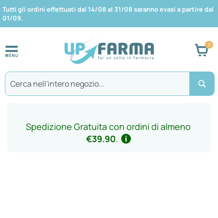
Tutti gli ordini effettuati dal 14/08 al 31/08 saranno evasi a partire dal
01/09.
Car
Search
Spedizione Gratuita con ordini di almeno
€39.90
.
Vai
alla
fine
della
galleria
di