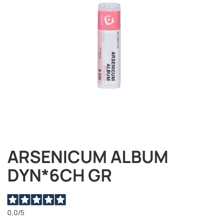
immagini
ARSENICUM ALBUM
Vai
all'inizio
DYN*6CH GR
della
galleria
di
immagini
0,0
/5