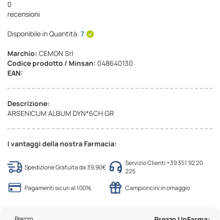
0
recensioni
Disponibile in Quantità:
7
Marchio:
CEMON Srl
Codice prodotto / Minsan:
048640130
EAN:
Descrizione:
ARSENICUM ALBUM DYN*6CH GR
I vantaggi della nostra Farmacia:
Servizio Clienti +39 351 92 20
Spedizione Gratuita da 39,90€
225
Pagamenti sicuri al 100%
Campioncini in omaggio
Prezzo
Prezzo UpFarma