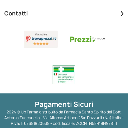
Contatti
Pagamenti Sicuri
2024 © Up Farma distribuito da Farmacia Santo Spirito del Dott.
Antonio Zaccariello - Via Alfonso Artiaco 25/c Pozzuoli (Na) Italia -
P.Iva: IT07681920638 - cod. fiscale: ZCCNTN58R19H978T |