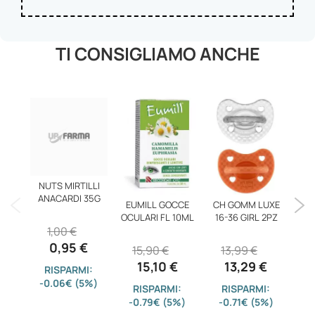
TI CONSIGLIAMO ANCHE
NUTS MIRTILLI
M
ANACARDI 35G
EUMILL GOCCE
CH GOMM LUXE
D
OCULARI FL 10ML
16-36 GIRL 2PZ
1,00 €
2
0,95 €
15,90 €
13,99 €
15,10 €
13,29 €
RISPARMI:
-0.06€ (5%)
-
RISPARMI:
RISPARMI:
-0.79€ (5%)
-0.71€ (5%)