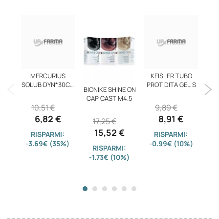
MERCURIUS
KEISLER TUBO
Fet
SOLUB DYN*30CH
PROT DITA GEL S
S/
BIONIKE SHINE ON
GR
CAP CAST M4.5
10,51 €
9,89 €
6,82 €
8,91 €
17,25 €
15,52 €
RISPARMI:
RISPARMI:
-3.69€ (35%)
-0.99€ (10%)
-
RISPARMI:
-1.73€ (10%)