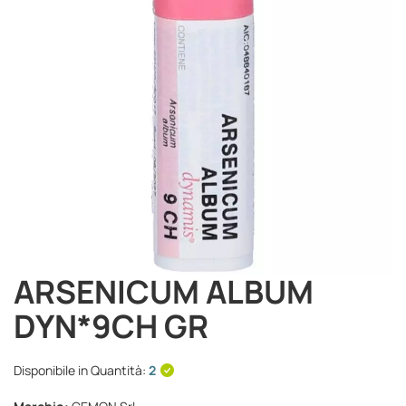
immagini
ARSENICUM ALBUM
Vai
all'inizio
DYN*9CH GR
della
galleria
di
Disponibile in Quantità:
2
immagini