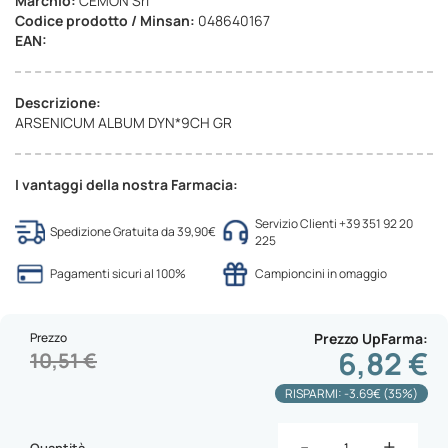
Marchio:
CEMON Srl
Codice prodotto / Minsan:
048640167
EAN:
Descrizione:
ARSENICUM ALBUM DYN*9CH GR
I vantaggi della nostra Farmacia:
Servizio Clienti +39 351 92 20
Spedizione Gratuita da 39,90€
225
Pagamenti sicuri al 100%
Campioncini in omaggio
Prezzo
Prezzo UpFarma
6,82 €
10,51 €
RISPARMI: -3.69€ (35%)
-
+
Quantità