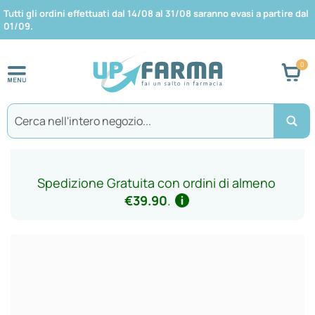
Tutti gli ordini effettuati dal 14/08 al 31/08 saranno evasi a partire dal
01/09.
Car
Search
Spedizione Gratuita con ordini di almeno
€39.90
.
Vai
alla
fine
della
galleria
di