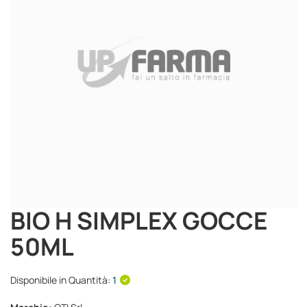
immagini
BIO H SIMPLEX GOCCE
Vai
all'inizio
50ML
della
galleria
di
Disponibile in Quantità:
1
immagini