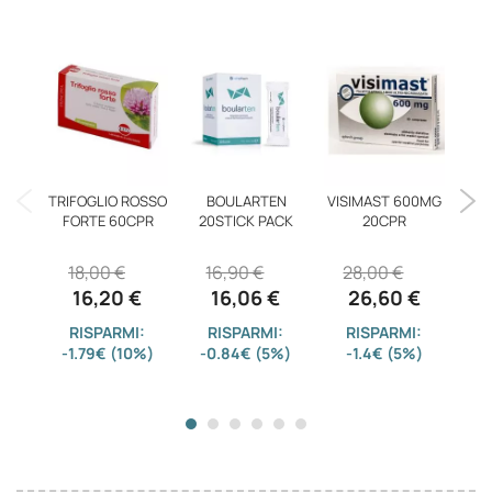
TRIFOGLIO ROSSO
BOULARTEN
VISIMAST 600MG
LE
FORTE 60CPR
20STICK PACK
20CPR
18,00 €
16,90 €
28,00 €
1
16,20 €
16,06 €
26,60 €
RISPARMI:
RISPARMI:
RISPARMI:
-1.79€ (10%)
-0.84€ (5%)
-1.4€ (5%)
-3