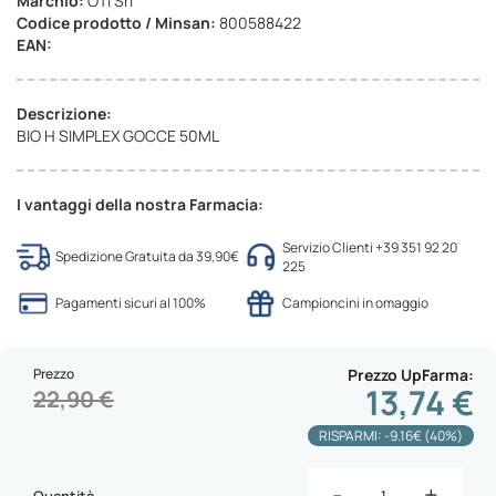
Marchio:
OTI Srl
Codice prodotto / Minsan:
800588422
EAN:
Descrizione:
BIO H SIMPLEX GOCCE 50ML
I vantaggi della nostra Farmacia:
Servizio Clienti +39 351 92 20
Spedizione Gratuita da 39,90€
225
Pagamenti sicuri al 100%
Campioncini in omaggio
Prezzo
Prezzo UpFarma
13,74 €
22,90 €
RISPARMI: -9.16€ (40%)
-
+
Quantità