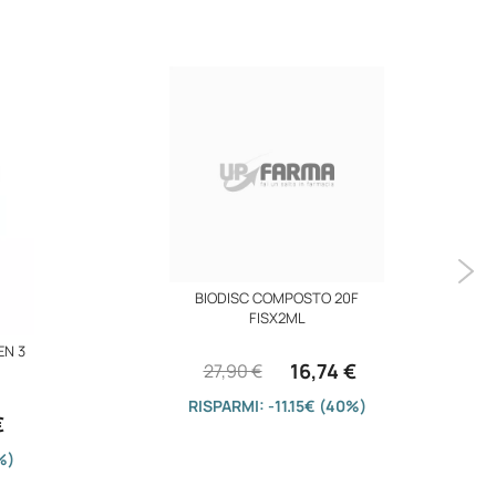
BIODISC COMPOSTO 20F
FISX2ML
EN 3
16,74 €
27,90 €
RISPARMI: -11.15€ (40%)
€
%)