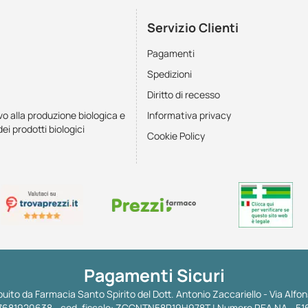
Servizio Clienti
Pagamenti
Spedizioni
Diritto di recesso
vo alla produzione biologica e
Informativa privacy
dei prodotti biologici
Cookie Policy
Pagamenti Sicuri
uito da Farmacia Santo Spirito del Dott. Antonio Zaccariello - Via Alfon
 IT07681920638 - cod. fiscale: ZCCNTN58R19H978T | Numero REA NA - 51