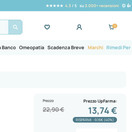
★★★★★
4.3
/ 5 su
2.000+ recensioni
😊 👍
Search
a Banco
Omeopatia
Scadenza Breve
Marchi
Rimedi Per
Prezzo
Prezzo UpFarma
13,74 €
22,90 €
RISPARMI: -9.16€ (40%)