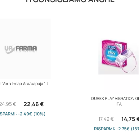
e Vera Insap Ara/papaja 1lt
DUREX PLAY VIBRATION G
22,46 €
24,95 €
ITA
ISPARMI: -2.49€ (10%)
14,75 
17,49 €
RISPARMI: -2.75€ (16