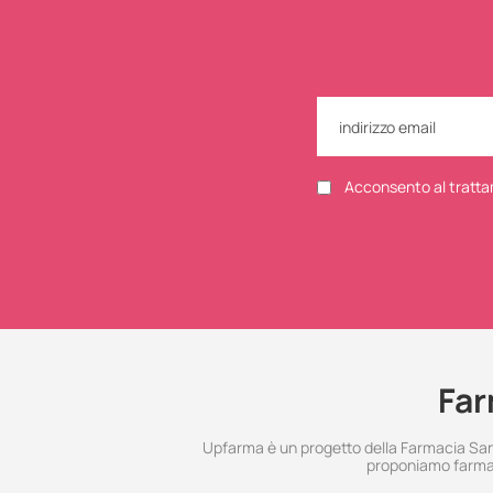
Acconsento al tratta
Far
Upfarma è un progetto della Farmacia Santo
proponiamo farmac