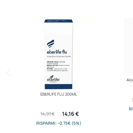
immagini
Alo
EBERLIFE FLU 200ML
R
14,16 €
14,91 €
RISPARMI: -0.75€ (5%)