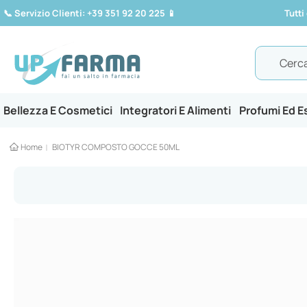
📞
Servizio Clienti: +39 351 92 20 225
📱
Tutti
Search
Bellezza E Cosmetici
Integratori E Alimenti
Profumi Ed 
Home
BIOTYR COMPOSTO GOCCE 50ML
Vai
alla
fine
della
galleria
di
immagini