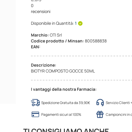
0
recensioni
Disponibile in Quantità:
1
Marchio:
OTI Srl
Codice prodotto / Minsan:
800588838
EAN:
Descrizione:
BIOTYR COMPOSTO GOCCE 50ML
I vantaggi della nostra Farmacia:
Spedizione Gratuita da 39,90€
Servizio Clienti
Pagamenti sicuri al 100%
Campioncini in
TI CONSIGLIAMO ANCHE