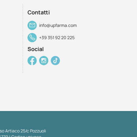
Contatti
info@upfarma.com
+39 351 92 20 225
Social
so Artiaco 25/c Pozzuoli
6779 | Codice univoco