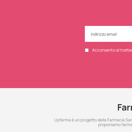
Acconsento al tratta
Far
Upfarma è un progetto della Farmacia Santo
proponiamo farmac