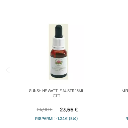
immagini
SUNSHINE WATTLE AUSTR 15ML
MIR
GTT
23,66 €
24,90 €
RISPARMI: -1.24€ (5%)
R