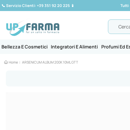
📞
Servizio Clienti: +39 351 92 20 225
📱
Tutti
Search
Bellezza E Cosmetici
Integratori E Alimenti
Profumi Ed 
Home
ARSENICUM ALBUM 200K 10ML GTT
Vai
alla
fine
della
galleria
di
immagini