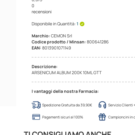
0
recensioni
Disponibile in Quantità:
1
Marchio:
CEMON Srl
Codice prodotto / Minsan:
800641286
EAN:
8013901071149
Descrizione:
ARSENICUM ALBUM 200K 10ML GTT
I vantaggi della nostra Farmacia:
Spedizione Gratuita da 39,90€
Servizio Clienti
Pagamenti sicuri al 100%
Campioncini in
TI CONSIGLIAMO ANCHE