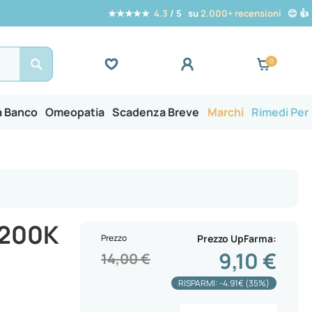
★★★★★
4.3
/ 5 su
2.000+ recensioni
😊 👍
Search
a Banco
Omeopatia
Scadenza Breve
Marchi
Rimedi Per
200K
Prezzo
Prezzo UpFarma
9,10 €
14,00 €
RISPARMI: -4.91€ (35%)