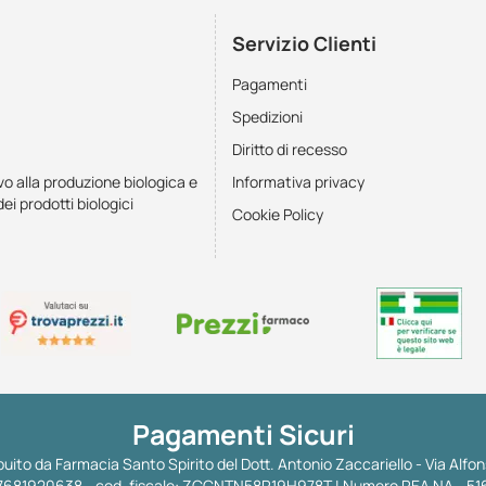
Servizio Clienti
Pagamenti
Spedizioni
Diritto di recesso
vo alla produzione biologica e
Informativa privacy
dei prodotti biologici
Cookie Policy
Pagamenti Sicuri
uito da Farmacia Santo Spirito del Dott. Antonio Zaccariello - Via Alfon
 IT07681920638 - cod. fiscale: ZCCNTN58R19H978T | Numero REA NA - 51