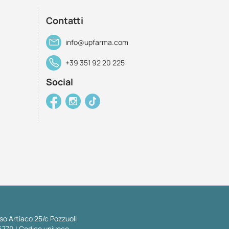
Contatti
info@upfarma.com
+39 351 92 20 225
Social
so Artiaco 25/c Pozzuoli
6779 | Codice univoco