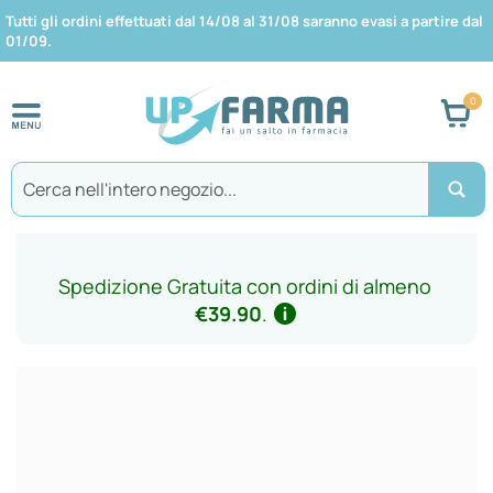
Tutti gli ordini effettuati dal 14/08 al 31/08 saranno evasi a partire dal
01/09.
Car
Search
Spedizione Gratuita con ordini di almeno
€39.90
.
Vai
alla
fine
della
galleria
di