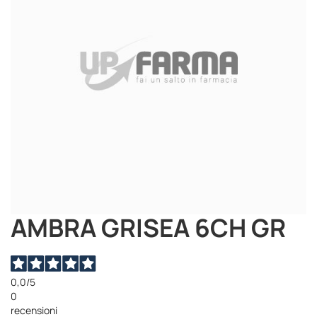
immagini
AMBRA GRISEA 6CH GR
Vai
all'inizio
della
galleria
di
0,0
/5
immagini
0
recensioni