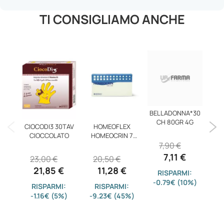
TI CONSIGLIAMO ANCHE
BELLADONNA*30
CH 80GR 4G
Dop
CIOCODI3 30TAV
HOMEOFLEX
CIOCCOLATO
HOMEOCRIN 7
7,90 €
1
10FL 2ML
7,11 €
23,00 €
20,50 €
21,85 €
11,28 €
RISPARMI:
-0.79€ (10%)
-2
RISPARMI:
RISPARMI:
-1.16€ (5%)
-9.23€ (45%)