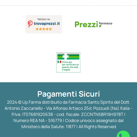
Pagamenti Sicuri
2024 © Up Farma distribuito da Farmacia Santo Spirito del Dott.
Antonio Zaccariello - Via Alfonso Artiaco 25/c Pozzuoli (Na) Italia -
P.Iva: IT07681920638 - cod. fiscale: ZCCNTN58R19H978T |
Numero REA NA - 516779 | Codice univoco assegnato dal
Ministero della Salute: 11877 | All Rights Reserved