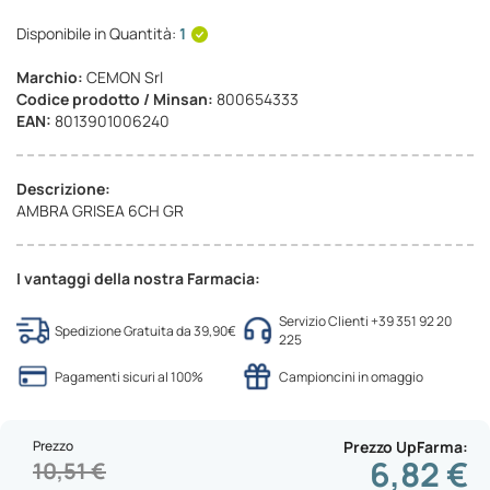
Disponibile in Quantità:
1
Marchio:
CEMON Srl
Codice prodotto / Minsan:
800654333
EAN:
8013901006240
Descrizione:
AMBRA GRISEA 6CH GR
I vantaggi della nostra Farmacia:
Servizio Clienti +39 351 92 20
Spedizione Gratuita da 39,90€
225
Pagamenti sicuri al 100%
Campioncini in omaggio
Prezzo
Prezzo UpFarma
6,82 €
10,51 €