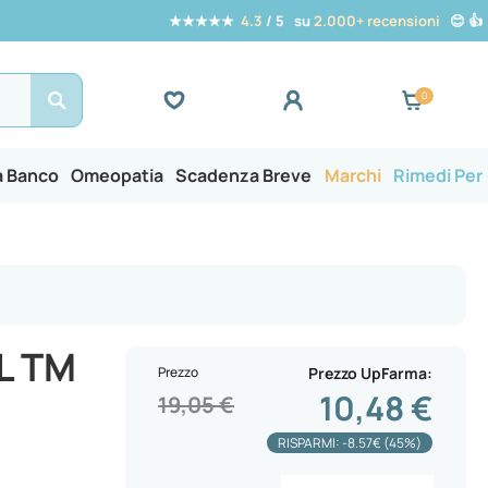
★★★★★
4.3
/ 5 su
2.000+ recensioni
😊 👍
Search
a Banco
Omeopatia
Scadenza Breve
Marchi
Rimedi Per
L TM
Prezzo
Prezzo UpFarma
10,48 €
19,05 €
RISPARMI: -8.57€ (45%)