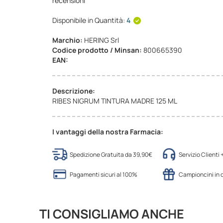
recensioni
Disponibile in Quantità:
4
Marchio:
HERING Srl
Codice prodotto / Minsan:
800665390
EAN:
Descrizione:
RIBES NIGRUM TINTURA MADRE 125 ML
I vantaggi della nostra Farmacia:
Spedizione Gratuita da 39,90€
Servizio Clienti
Pagamenti sicuri al 100%
Campioncini in
TI CONSIGLIAMO ANCHE