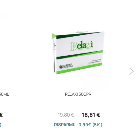
30ML
RELAXI 30CPR
€
18,81 €
19,80 €
)
RISPARMI: -0.99€ (5%)