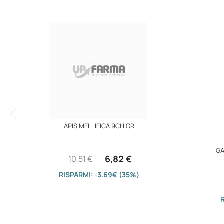
immagini
APIS MELLIFICA 9CH GR
GA
6,82 €
10,51 €
RISPARMI: -3.69€ (35%)
R