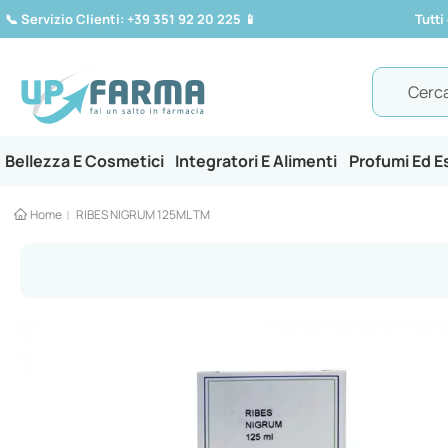
📞
Servizio Clienti: +39 351 92 20 225
📱
Tutti
Search
Bellezza E Cosmetici
Integratori E Alimenti
Profumi Ed 
Home
RIBES NIGRUM 125ML TM
Vai
alla
fine
della
galleria
di
immagini