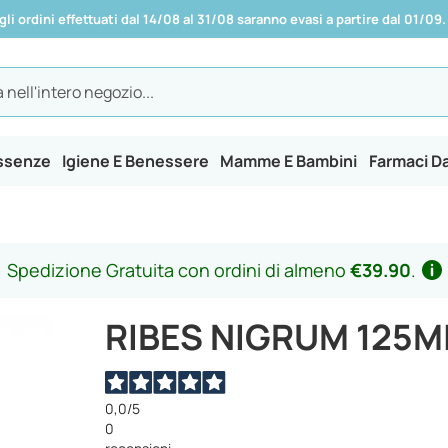
 gli ordini effettuati dal 14/08 al 31/08 saranno evasi a partire dal 01/09.
Essenze
Igiene E Benessere
Mamme E Bambini
Farmaci D
Spedizione Gratuita con ordini di almeno
€39.90
.
RIBES NIGRUM 125M
0,0
/5
0