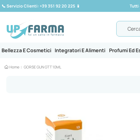
📞
Servizio Clienti: +39 351 92 20 225
📱
Tutti
Search
Bellezza E Cosmetici
Integratori E Alimenti
Profumi Ed 
Home
GORSE GUN GTT 10ML
Vai
alla
fine
della
galleria
di
immagini