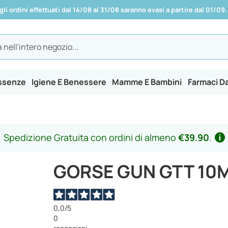
 gli ordini effettuati dal 14/08 al 31/08 saranno evasi a partire dal 01/09.
Essenze
Igiene E Benessere
Mamme E Bambini
Farmaci D
Spedizione Gratuita con ordini di almeno
€39.90
.
GORSE GUN GTT 10
0,0
/5
0