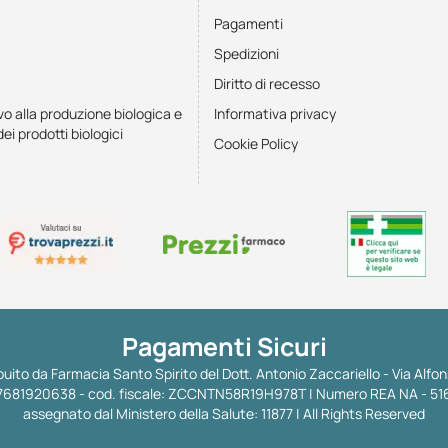
Pagamenti
Spedizioni
Diritto di recesso
vo alla produzione biologica e
Informativa privacy
dei prodotti biologici
Cookie Policy
Pagamenti Sicuri
uito da Farmacia Santo Spirito del Dott. Antonio Zaccariello - Via Alfon
 IT07681920638 - cod. fiscale: ZCCNTN58R19H978T | Numero REA NA - 51
assegnato dal Ministero della Salute: 11877 | All Rights Reserved