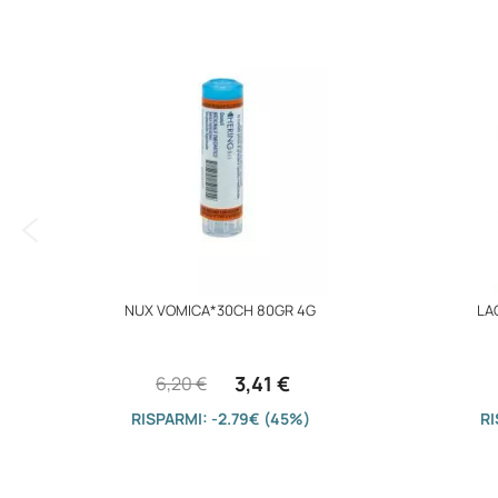
immagini
NUX VOMICA*30CH 80GR 4G
LA
3,41 €
6,20 €
RISPARMI: -2.79€ (45%)
RI