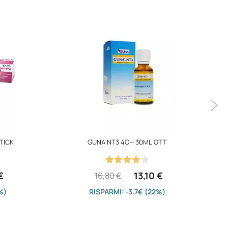
TICK
GUNA NT3 4CH 30ML GTT
€
13,10 €
16,80 €
%)
RISPARMI: -3.7€ (22%)