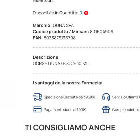
recensioni
Disponibile in Quantità:
0
Marchio:
GUNA SPA
Codice prodotto / Minsan:
801604909
EAN:
8033875136798
Descrizione:
GORSE GUNA GOCCE 10 ML
I vantaggi della nostra Farmacia:
Spedizione Gratuita da 39,90€
Servizio Clienti
Pagamenti sicuri al 100%
Campioncini in
TI CONSIGLIAMO ANCHE