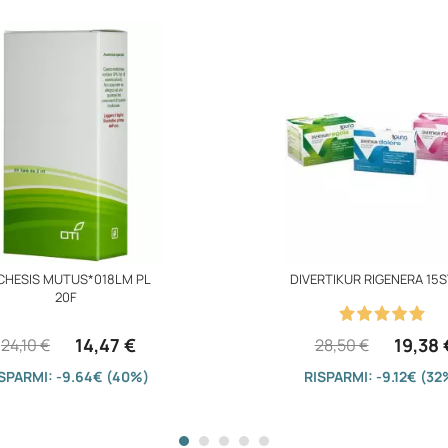
CHESIS MUTUS*018LM PL
DIVERTIKUR RIGENERA 15S
20F
14,47 €
19,38 
24,10 €
28,50 €
SPARMI: -9.64€ (40%)
RISPARMI: -9.12€ (32