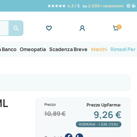
★★★★★
4.3
/ 5 su
2.000+ recensioni
😊 👍
Search
a Banco
Omeopatia
Scadenza Breve
Marchi
Rimedi Per
ML
Prezzo
Prezzo UpFarma
9,26 €
10,89 €
RISPARMI: -1.63€ (15%)