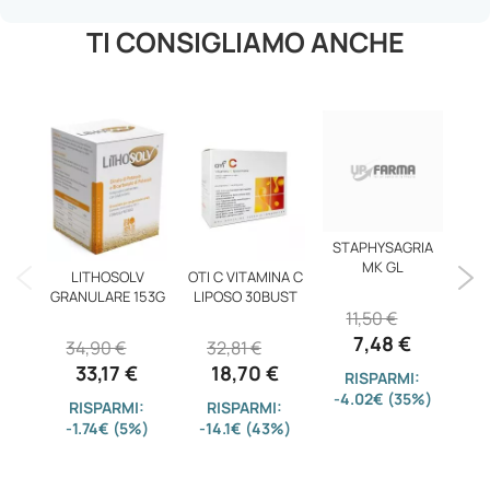
TI CONSIGLIAMO ANCHE
STAPHYSAGRIA
MK GL
LITHOSOLV
OTI C VITAMINA C
P
GRANULARE 153G
LIPOSO 30BUST
11,50 €
7,48 €
34,90 €
32,81 €
1
33,17 €
18,70 €
RISPARMI:
-4.02€ (35%)
RISPARMI:
RISPARMI:
-1.74€ (5%)
-14.1€ (43%)
-