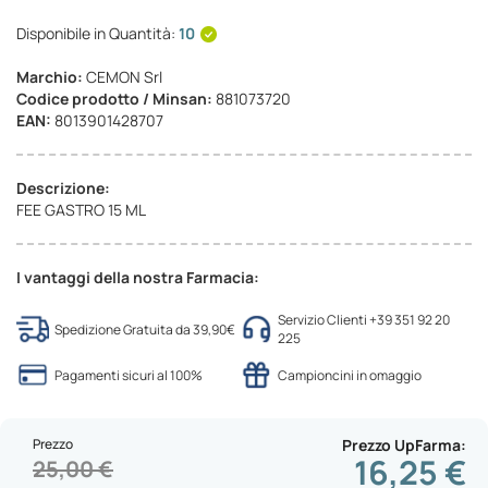
Disponibile in Quantità:
10
Marchio:
CEMON Srl
Codice prodotto / Minsan:
881073720
EAN:
8013901428707
Descrizione:
FEE GASTRO 15 ML
I vantaggi della nostra Farmacia:
Servizio Clienti +39 351 92 20
Spedizione Gratuita da 39,90€
225
Pagamenti sicuri al 100%
Campioncini in omaggio
Prezzo
Prezzo UpFarma
16,25 €
25,00 €