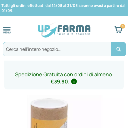
Tutti gli ordini effettuati dal 14/08 al 31/08 saranno evasi a partire dal
01/09.
Car
Search
Spedizione Gratuita con ordini di almeno
€39.90
.
Vai
alla
fine
della
galleria
di