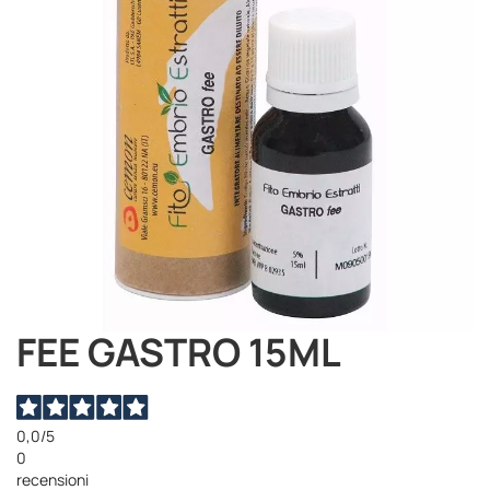
immagini
FEE GASTRO 15ML
Vai
all'inizio
della
galleria
di
0,0
/5
immagini
0
recensioni