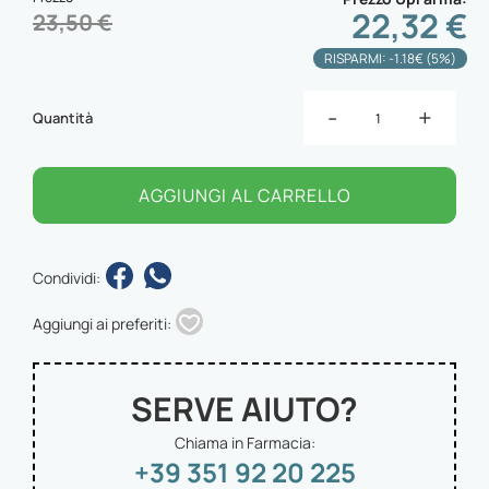
22,32 €
23,50 €
RISPARMI: -1.18€ (5%)
-
+
Quantità
AGGIUNGI AL CARRELLO
Condividi:
Aggiungi ai preferiti:
SERVE AIUTO?
Chiama in Farmacia:
+39 351 92 20 225