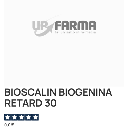
immagini
BIOSCALIN BIOGENINA
Vai
all'inizio
RETARD 30
della
galleria
di
immagini
0,0
/5