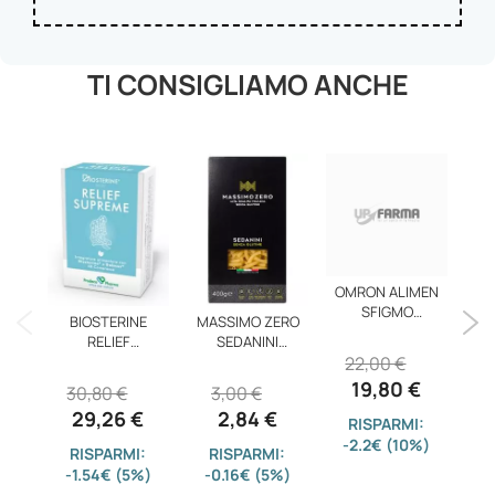
TI CONSIGLIAMO ANCHE
OMRON ALIMEN
SFIGMO
BO
BIOSTERINE
MASSIMO ZERO
HEM705CP
RELIEF
SEDANINI
22,00 €
2
SUPREME48CPR
RIGA400G
19,80 €
30,80 €
3,00 €
29,26 €
2,84 €
RISPARMI:
-2.2€ (10%)
-5
RISPARMI:
RISPARMI:
-1.54€ (5%)
-0.16€ (5%)