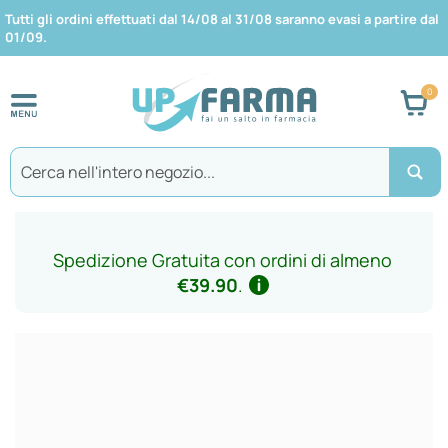
Tutti gli ordini effettuati dal 14/08 al 31/08 saranno evasi a partire dal
01/09.
Car
Search
Spedizione Gratuita con ordini di almeno
€39.90
.
Vai
alla
fine
della
galleria
di