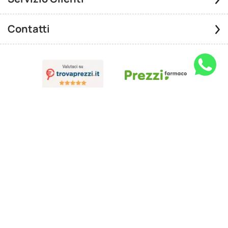
Contatti
Pagamenti Sicuri
2024 © Up Farma distribuito da Farmacia Santo Spirito del Dott.
Antonio Zaccariello - Via Alfonso Artiaco 25/c Pozzuoli (Na) Italia -
P.Iva: IT07681920638 - cod. fiscale: ZCCNTN58R19H978T |