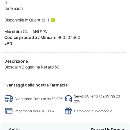
0
recensioni
Disponibile in Quantità:
1
Marchio:
GIULIANI SPA
Codice prodotto / Minsan:
900204660
EAN:
Descrizione:
Bioscalin Biogenina Retard 30
I vantaggi della nostra Farmacia:
Servizio Clienti +39 351 92 20
Spedizione Gratuita da 39,90€
225
Pagamenti sicuri al 100%
Campioncini in omaggio
Prezzo
Prezzo UpFarma