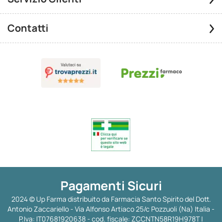
Contatti
Pagamenti Sicuri
2024 © Up Farma distribuito da Farmacia Santo Spirito del Dott.
Antonio Zaccariello - Via Alfonso Artiaco 25/c Pozzuoli (Na) Italia -
P.Iva: IT07681920638 - cod. fiscale: ZCCNTN58R19H978T |