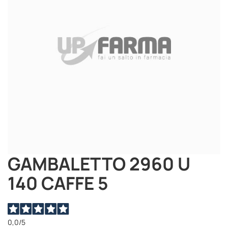
immagini
GAMBALETTO 2960 U
Vai
all'inizio
140 CAFFE 5
della
galleria
di
immagini
0,0
/5