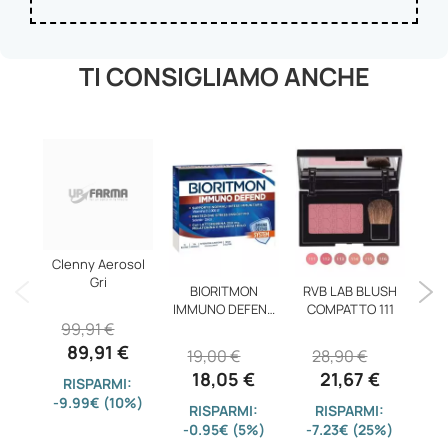
TI CONSIGLIAMO ANCHE
Clenny Aerosol
Gri
BIORITMON
RVB LAB BLUSH
IMMUNO DEFEND
COMPATTO 111
99,91 €
BUST
89,91 €
19,00 €
28,90 €
2
18,05 €
21,67 €
RISPARMI:
-9.99€ (10%)
RISPARMI:
RISPARMI:
-0.95€ (5%)
-7.23€ (25%)
-