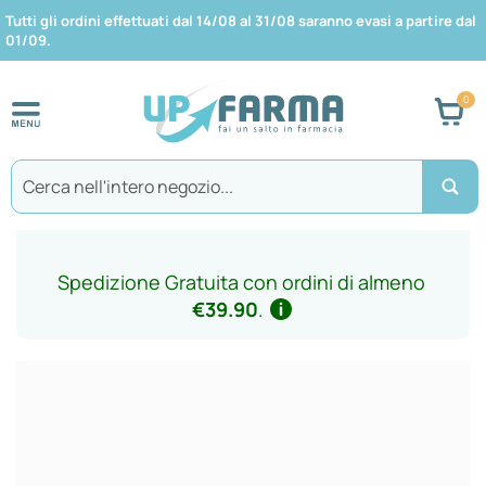
Tutti gli ordini effettuati dal 14/08 al 31/08 saranno evasi a partire dal
01/09.
Car
Search
Spedizione Gratuita con ordini di almeno
€39.90
.
Vai
alla
fine
della
galleria
di