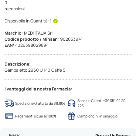
0
recensioni
Disponibile in Quantità:
1
Marchio:
MEDI ITALIA Srl
Codice prodotto / Minsan:
902033974
EAN:
4026398029894
Descrizione:
Gambaletto 2960 U 140 Caffe 5
I vantaggi della nostra Farmacia:
Servizio Clienti +39 351 92 20
Spedizione Gratuita da 39,90€
225
Pagamenti sicuri al 100%
Campioncini in omaggio
Prezzo
Prezzo UpFarma