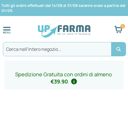
Tutti gli ordini effettuati dal 14/08 al 31/08 saranno evasi a partire dal
01/09.
Car
Search
Spedizione Gratuita con ordini di almeno
€39.90
.
Vai
alla
fine
della
galleria
di