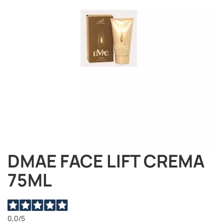
immagini
DMAE FACE LIFT CREMA
Vai
all'inizio
75ML
della
galleria
di
immagini
0,0
/5