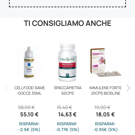
TI CONSIGLIAMO ANCHE
CELLFOOD SAME
SPACCAPIETRA
IMMULENE FORTE
V
GOCCE 30ML
60CPS
20CPS BIOSLINE
58,00 €
15,40 €
19,00 €
1
55,10 €
14,63 €
18,05 €
RISPARMI:
RISPARMI:
RISPARMI:
RI
-2.9€ (5%)
-0.77€ (5%)
-0.95€ (5%)