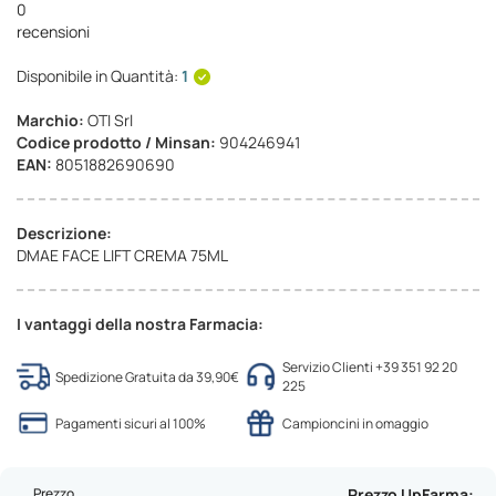
0
recensioni
Disponibile in Quantità:
1
Marchio:
OTI Srl
Codice prodotto / Minsan:
904246941
EAN:
8051882690690
Descrizione:
DMAE FACE LIFT CREMA 75ML
I vantaggi della nostra Farmacia:
Servizio Clienti +39 351 92 20
Spedizione Gratuita da 39,90€
225
Pagamenti sicuri al 100%
Campioncini in omaggio
Prezzo
Prezzo UpFarma