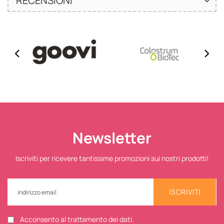
RECENSIONI
Newsletter
Iscriviti per ricevere tantissime promozioni sui nostri prodotti!
ISCRIVITI
Acconsento al trattamento dei dati.