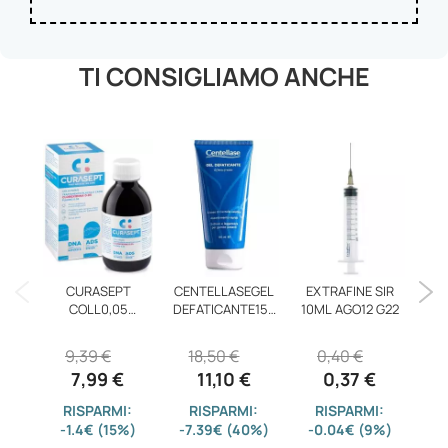
TI CONSIGLIAMO ANCHE
FI
CURASEPT
CENTELLASEGEL
EXTRAFINE SIR
COLL0,05
DEFATICANTE150
10ML AGO12 G22
200MLADS+DNA
ML
9,39 €
18,50 €
0,40 €
7,99 €
11,10 €
0,37 €
-
RISPARMI:
RISPARMI:
RISPARMI:
-1.4€ (15%)
-7.39€ (40%)
-0.04€ (9%)