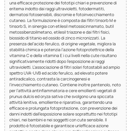
una efficace protezione dei fototipi chiari e prevenzione di
eritema indotto dai raggi ultravioletti, fotodermatiti,
dermatosi fotosensibili, discromie e fotoinvecchiamento
cutaneo. La formulazione è composta dai filtri tinsorb M e
tinsorb S, in sinergia con etilesil metossicinnamato, butil
metossibenzoilmetano, etilesil triazone e dai filtri fisici,
biossido di titanio ed ossido di zinco micronizzati. La
presenza del’acido ferulico, di origine vegetale, migliora la
stabilità chimica e potenzia l’azione fotoprotettrice della
vitamina C e della vitamina E i cui livelli nella cute risultano
significativamente ridotti dopo l’esposizione ai raggi
ultravioletti. L’associazione di filtri solari fotostabili ad ampio
spettro UVA-UVB ed acido ferulico, ad elevato potere
antiradicalico, contrasta la carcinogenesi e
l’invecchiamento cutaneo. Contiene inoltre pantenolo, noto
per l’attività antinfiammatoria e cere emollienti vegetali di
prunus dulcis ed oryza sativa che svolgono una spiccata
attività lenitiva, emolliente e riparativa, garantendo una
efficace e prolungata fotoprotezione, con prevenzione dei
danni indotti dall’esposizione solare soprattutto nei fototipi
chiari, nei bambini e nei soggetti con cute sensibile. Il
prodotto è fotostabile e garantisce un’efficace azione