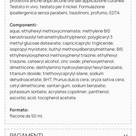
protettiva anche dopo alcune ore dall’applicazione cutanea.
Testato in vivo, testato per il nickel. Formulazione
ipoallergenica senza parabeni, tiazolinoni, profumo, EDTA
Componenti:
aqua; ethylhexyl methoxycinnamate; methylene BIS
benzotriazolyl tetramethylbuthylphenol; polygliceryl 3
methyl glucose distearate; capric/caprylic trigliceride;
isopropyl myristate; buthyl methoxydibenzoylmethane; BIS
ethylhexyloxyphenol methoxyphenyl triazine; ethylhexyl
triazone, cetearyl alcohol; zinc oxide; phenoxyethanol;
dimethicone; diethylamino hydroxybenzoyl hexyl benzoate;
titanium dioxide; triethoxycaprylyl silane; sodium
dehydroacetate; BHT; Prunus dulcis cera; oryza sativa cera;
cetyl dimethicone; xantan gum; sodium benzoate;
potassium sorbate; acrylates copolimer; panthenol;
ascorbic acid; tocopherol acetate.
Formato:
flacone da 50 ml.
PAGAMENTI