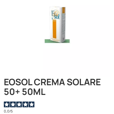
immagini
EOSOL CREMA SOLARE
Vai
all'inizio
50+ 50ML
della
galleria
di
immagini
0,0
/5