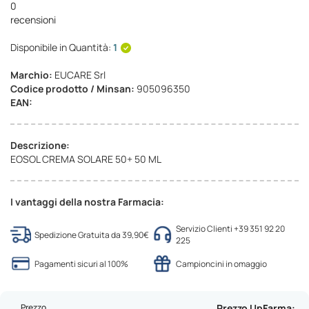
0
recensioni
Disponibile in Quantità:
1
Marchio:
EUCARE Srl
Codice prodotto / Minsan:
905096350
EAN:
Descrizione:
EOSOL CREMA SOLARE 50+ 50 ML
I vantaggi della nostra Farmacia:
Servizio Clienti +39 351 92 20
Spedizione Gratuita da 39,90€
225
Pagamenti sicuri al 100%
Campioncini in omaggio
Prezzo
Prezzo UpFarma