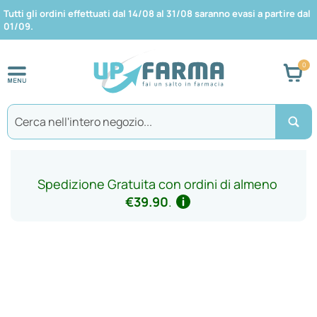
Tutti gli ordini effettuati dal 14/08 al 31/08 saranno evasi a partire dal
01/09.
Car
Search
Spedizione Gratuita con ordini di almeno
€39.90
.
Vai
alla
fine
della
galleria
di