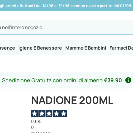
 gli ordini effettuati dal 14/08 al 31/08 saranno evasi a partire dal 01/09.
Essenze
Igiene E Benessere
Mamme E Bambini
Farmaci D
Spedizione Gratuita con ordini di almeno
€39.90
.
NADIONE 200ML
0,0
/5
0