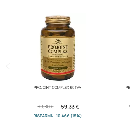
immagini
PROJOINT COMPLEX 60TAV
PE
59,33 €
69,80 €
RISPARMI: -10.46€ (15%)