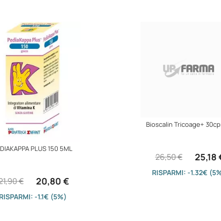
Bioscalin Tricoage+ 30cp
DIAKAPPA PLUS 150 5ML
25,18 
26,50 €
RISPARMI: -1.32€ (5
20,80 €
21,90 €
RISPARMI: -1.1€ (5%)