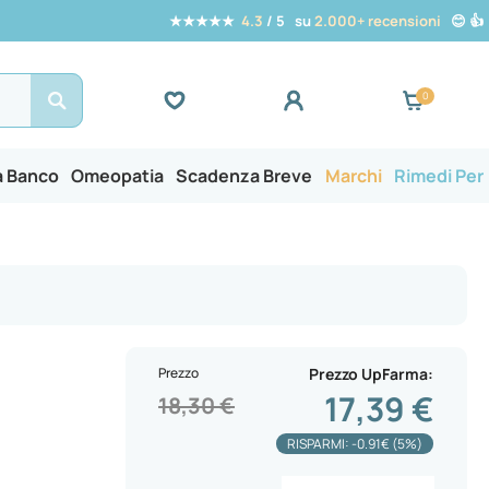
★★★★★
4.3
/ 5 su
2.000+ recensioni
😊 👍
Search
a Banco
Omeopatia
Scadenza Breve
Marchi
Rimedi Per
Prezzo
Prezzo UpFarma
17,39 €
18,30 €
RISPARMI: -0.91€ (5%)