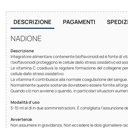
DESCRIZIONE
PAGAMENTI
SPEDIZ
NADIONE
Descrizione
Integratore alimentare contenente bioflavonoidi ed è fonte di vi
I bioflavonoidi proteggono le cellule dallo stress ossidativo ed as
La vitamina C coadiuva la regolare formazione del collagene per l
cellule dallo stress ossidativo.
La vitamina K contribuisce alla normale coagulazione del sangue.
Normalmente queste sostanze dovrebbero essere fornite all’organ
Quando ciò non avviene o quando, in particolari situazioni aumenta
Modalità d'uso
5-10 ml al dì in due somministrazioni. È consigliata l’assunzione de
Avvertenze
Non assumere in gravidanza. Non eccedere le dosi giornaliere racc