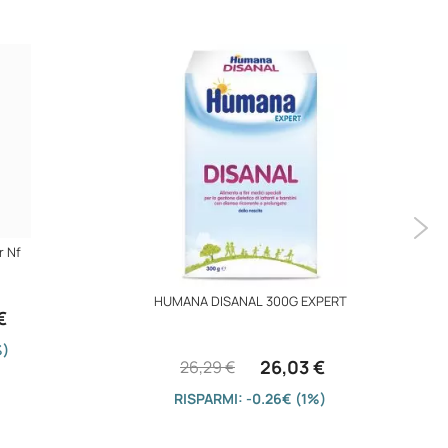
r Nf
HUMANA DISANAL 300G EXPERT
€
%)
26,03 €
26,29 €
RISPARMI: -0.26€ (1%)