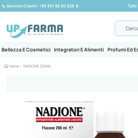
📞
Servizio Clienti: +39 351 92 20 225
📱
Tutti
Search
Bellezza E Cosmetici
Integratori E Alimenti
Profumi Ed 
Home
NADIONE 200ML
Vai
alla
fine
della
galleria
di
immagini