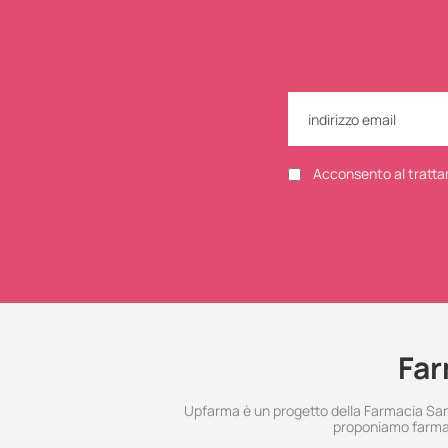
Acconsento al tratta
Far
Upfarma è un progetto della Farmacia Santo
proponiamo farmac