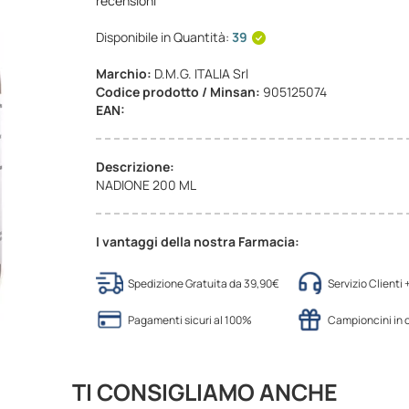
recensioni
Disponibile in Quantità:
39
Marchio:
D.M.G. ITALIA Srl
Codice prodotto / Minsan:
905125074
EAN:
Descrizione:
NADIONE 200 ML
I vantaggi della nostra Farmacia:
Spedizione Gratuita da 39,90€
Servizio Clienti
Pagamenti sicuri al 100%
Campioncini in
TI CONSIGLIAMO ANCHE