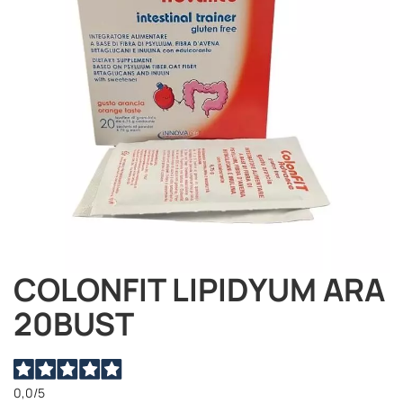
immagini
COLONFIT LIPIDYUM ARA
Vai
all'inizio
20BUST
della
galleria
di
immagini
0,0
/5