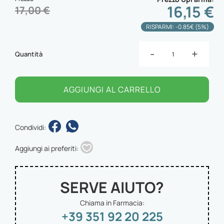
16,15 €
17,00 €
RISPARMI: -0.85€ (5%)
-
+
Quantità
AGGIUNGI AL CARRELLO
Condividi:
Aggiungi ai preferiti:
SERVE AIUTO?
Chiama in Farmacia:
+39 351 92 20 225