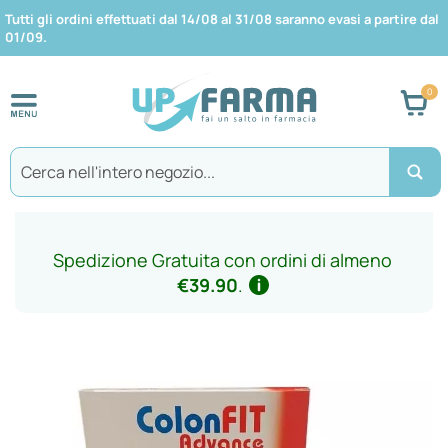
Tutti gli ordini effettuati dal 14/08 al 31/08 saranno evasi a partire dal
01/09.
Car
Search
Spedizione Gratuita con ordini di almeno
€39.90
.
Vai
alla
fine
della
galleria
di