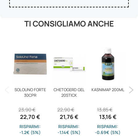
TI CONSIGLIAMO ANCHE
SOLOUNO FORTE
CHETOGERD GEL
KASNIMAP 200ML
FRU
30CPR
20STICK
23,90 €
22,90 €
13,85 €
22,70 €
21,76 €
13,16 €
RISPARMI:
RISPARMI:
RISPARMI:
-1.2€ (5%)
-1.14€ (5%)
-0.69€ (5%)
-