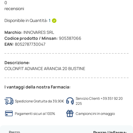
0
recensioni
Disponibile in Quantità:
1
Marchio:
INNOVARES SRL
Codice prodotto / Minsan:
905387066
EAN:
8052787730047
Descrizione:
COLONFIT ADVANCE ARANCIA 20 BUSTINE
I vantaggi della nostra Farmacia:
Servizio Clienti +39 351 92 20
Spedizione Gratuita da 39,90€
225
Pagamenti sicuri al 100%
Campioncini in omaggio
Prezzo
Prezzo UpFarma