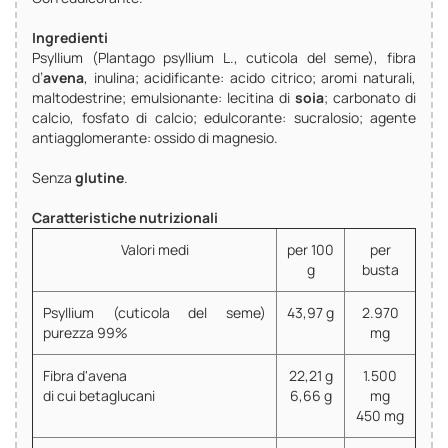
Ingredienti
Psyllium (Plantago psyllium L., cuticola del seme), fibra
d’
avena
, inulina; acidificante: acido citrico; aromi naturali,
maltodestrine; emulsionante: lecitina di
soia
; carbonato di
calcio, fosfato di calcio; edulcorante: sucralosio; agente
antiagglomerante: ossido di magnesio.
Senza
glutine
.
Caratteristiche nutrizionali
Valori medi
per 100
per
g
busta
Psyllium (cuticola del seme)
43,97 g
2.970
purezza 99%
mg
Fibra d'avena
22,21 g
1.500
di cui betaglucani
6,66 g
mg
450 mg