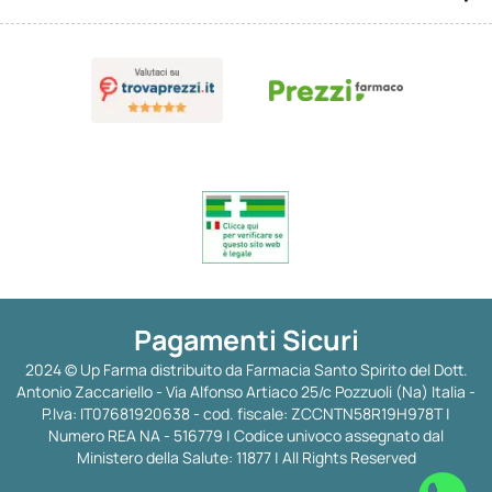
Pagamenti Sicuri
2024 © Up Farma distribuito da Farmacia Santo Spirito del Dott.
Antonio Zaccariello - Via Alfonso Artiaco 25/c Pozzuoli (Na) Italia -
P.Iva: IT07681920638 - cod. fiscale: ZCCNTN58R19H978T |
Numero REA NA - 516779 | Codice univoco assegnato dal
Ministero della Salute: 11877 | All Rights Reserved