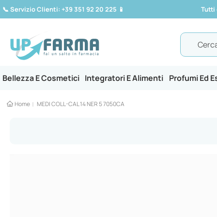
📞
Servizio Clienti: +39 351 92 20 225
📱
Tutti
Search
Bellezza E Cosmetici
Integratori E Alimenti
Profumi Ed 
Home
MEDI COLL-CAL 14 NER 5 7050CA
Vai
alla
fine
della
galleria
di
immagini