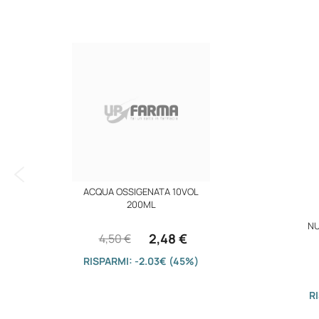
immagini
ACQUA OSSIGENATA 10VOL
200ML
NU
2,48 €
4,50 €
RISPARMI: -2.03€ (45%)
R