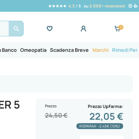
★★★★★
4.3
/ 5 su
2.000+ recensioni
😊 👍
Search
a Banco
Omeopatia
Scadenza Breve
Marchi
Rimedi Per
ER 5
Prezzo
Prezzo UpFarma
22,05 €
24,50 €
RISPARMI: -2.45€ (10%)