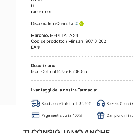
0
recensioni
Disponibile in Quantità:
2
Marchio:
MEDI ITALIA Srl
Codice prodotto / Minsan:
907101202
EAN:
Descrizione:
Medi Coll-cal 14 Ner 5 7050ca
I vantaggi della nostra Farmacia:
Spedizione Gratuita da 39,90€
Servizio Clienti
Pagamenti sicuri al 100%
Campioncini in
TI CONSIGLIAMO ANCHE