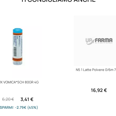
N5 1 Latte Polvere 0/6m 
X VOMICA*5CH 80GR 4G
16,92 €
3,41 €
6,20 €
ISPARMI: -2.79€ (45%)