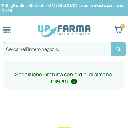
Tutti gli ordini effettuati dal 14/08 al 31/08 saranno evasi a partire dal
01/09.
Car
Search
Spedizione Gratuita con ordini di almeno
€39.90
.
Vai
alla
fine
della
galleria
di