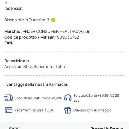
0
recensioni
Disponibile in Quantità:
3
Marchio:
PFIZER CONSUMER HEALTHCARE Srl
Codice prodotto / Minsan:
909036752
EAN:
Descrizione:
Angstrom Stick Scherm Tot Labb
I vantaggi della nostra Farmacia:
Servizio Clienti +39 351 92 20
Spedizione Gratuita da 39,90€
225
Pagamenti sicuri al 100%
Campioncini in omaggio
Prezzo
Prezzo UpFarma