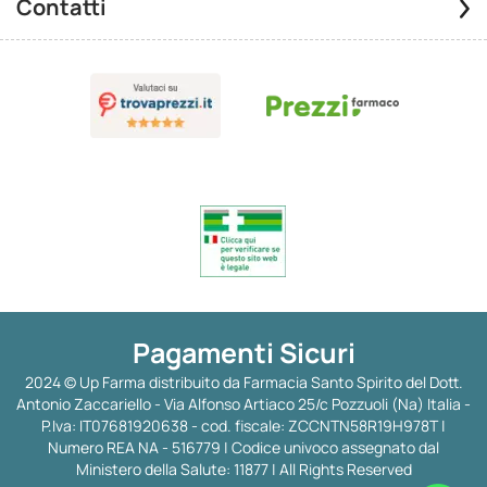
Contatti
Pagamenti Sicuri
2024 © Up Farma distribuito da Farmacia Santo Spirito del Dott.
Antonio Zaccariello - Via Alfonso Artiaco 25/c Pozzuoli (Na) Italia -
P.Iva: IT07681920638 - cod. fiscale: ZCCNTN58R19H978T |
Numero REA NA - 516779 | Codice univoco assegnato dal
Ministero della Salute: 11877 | All Rights Reserved