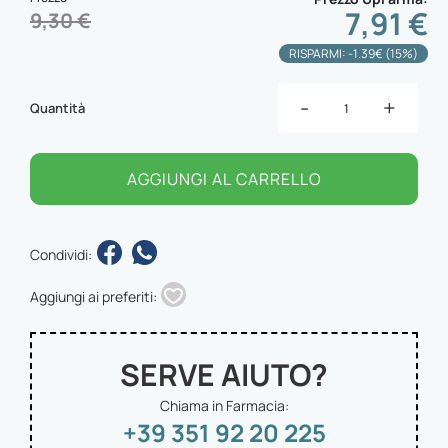
7,91 €
9,30 €
RISPARMI: -1.39€ (15%)
-
+
Quantità
AGGIUNGI AL CARRELLO
Condividi:
Aggiungi ai preferiti:
SERVE AIUTO?
Chiama in Farmacia:
+39 351 92 20 225