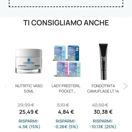
TI CONSIGLIAMO ANCHE
NUTRITIC VASO
LADY PRESTERIL
FONDOTINTA
B
50ML
POCKET
CAMUFLAGE LT 14
PROTSLIP
29,99 €
5,10 €
40,50 €
25,49 €
4,84 €
30,38 €
RISPARMI:
RISPARMI:
RISPARMI:
-4.5€ (15%)
-0.26€ (5%)
-10.13€ (25%)
-