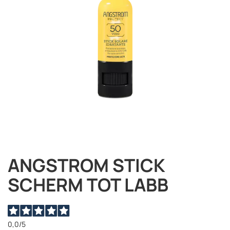
immagini
ANGSTROM STICK
Vai
all'inizio
SCHERM TOT LABB
della
galleria
di
immagini
0,0
/5