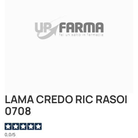
immagini
LAMA CREDO RIC RASOI
Vai
all'inizio
0708
della
galleria
di
immagini
0,0
/5