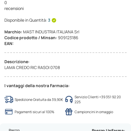
0
recensioni
Disponibile in Quantità:
3
Marchio:
MAST INDUSTRIA ITALIANA Srl
Codice prodotto / Minsan:
909123186
EAN:
Descrizione:
LAMA CREDO RIC RASOI 0708
I vantaggi della nostra Farmacia:
Servizio Clienti +39 351 92 20
Spedizione Gratuita da 39,90€
225
Pagamenti sicuri al 100%
Campioncini in omaggio
Prezzo
Prezzo UpFarma