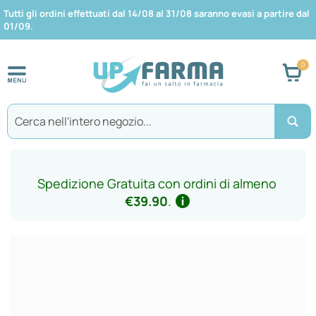
Tutti gli ordini effettuati dal 14/08 al 31/08 saranno evasi a partire dal
01/09.
Car
Search
Spedizione Gratuita con ordini di almeno
€39.90
.
Vai
alla
fine
della
galleria
di