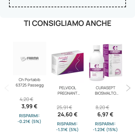
TI CONSIGLIAMO ANCHE
Ch Portabib
63725 Passegg
PELVIDOL
CURASEPT
ANG
PREGNANT
BIOSMALTO
LA
4,20 €
20BUST
COLLUT SENS
3,99 €
25,91 €
8,20 €
2
24,60 €
6,97 €
RISPARMI:
-0.21€ (5%)
RISPARMI:
RISPARMI:
-1.31€ (5%)
-1.23€ (15%)
-3