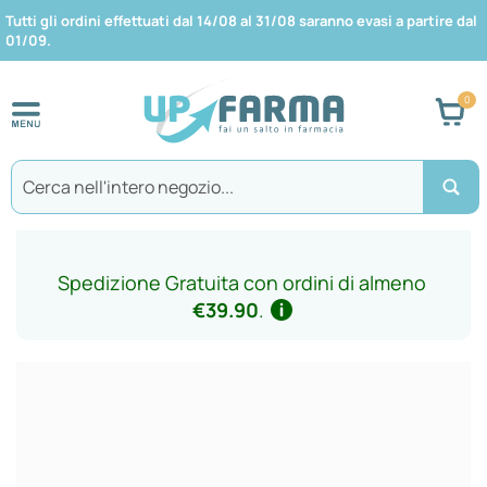
Tutti gli ordini effettuati dal 14/08 al 31/08 saranno evasi a partire dal
01/09.
Car
Search
Spedizione Gratuita con ordini di almeno
€39.90
.
Vai
alla
fine
della
galleria
di