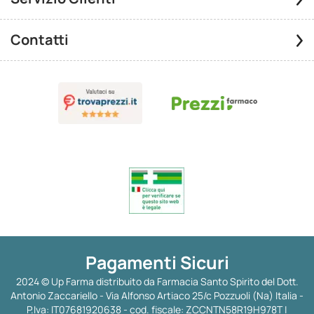
Contatti
Pagamenti Sicuri
2024 © Up Farma distribuito da Farmacia Santo Spirito del Dott.
Antonio Zaccariello - Via Alfonso Artiaco 25/c Pozzuoli (Na) Italia -
P.Iva: IT07681920638 - cod. fiscale: ZCCNTN58R19H978T |