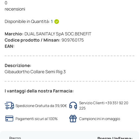
0
recensioni
Disponibile in Quantità:
1
Marchio:
DUAL SANITALY SpA SOC.BENEFIT
Codice prodotto / Minsan:
909760175
EAN:
Descrizione:
Gibaudortho Collare Semi Rig 3
I vantaggi della nostra Farmacia:
Servizio Clienti +39 351 92 20
Spedizione Gratuita da 39,90€
225
Pagamenti sicuri al 100%
Campioncini in omaggio
Prezzo
Prezzo UpFarma