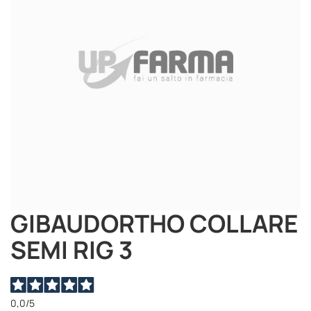
immagini
GIBAUDORTHO COLLARE
Vai
all'inizio
SEMI RIG 3
della
galleria
di
immagini
0,0
/5