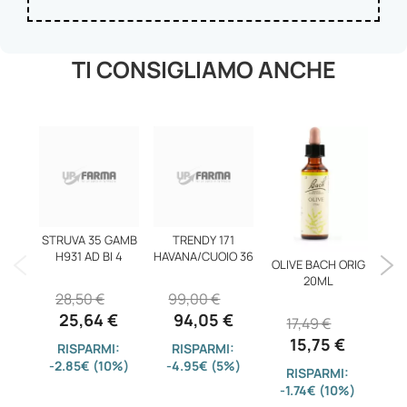
TI CONSIGLIAMO ANCHE
STRUVA 35 GAMB
TRENDY 171
H931 AD BI 4
HAVANA/CUOIO 36
OLIVE BACH ORIG
20ML
PR
28,50 €
99,00 €
PL
25,64 €
94,05 €
17,49 €
2
15,75 €
RISPARMI:
RISPARMI:
-2.85€ (10%)
-4.95€ (5%)
RISPARMI:
-1.74€ (10%)
-