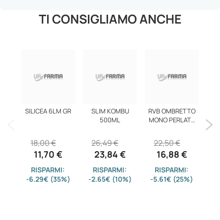
TI CONSIGLIAMO ANCHE
SILICEA 6LM GR
SLIM KOMBU
RVB OMBRETTO
CAM
500ML
MONO PERLATO
16
18,00 €
26,49 €
22,50 €
4
11,70 €
23,84 €
16,88 €
RISPARMI:
RISPARMI:
RISPARMI:
-6.29€ (35%)
-2.65€ (10%)
-5.61€ (25%)
-