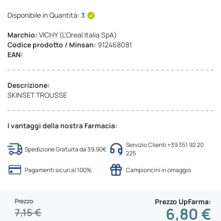
Disponibile in Quantità:
3
Marchio:
VICHY (L'Oreal Italia SpA)
Codice prodotto / Minsan:
912468081
EAN:
Descrizione:
SKINSET TROUSSE
I vantaggi della nostra Farmacia:
Servizio Clienti +39 351 92 20
Spedizione Gratuita da 39,90€
225
Pagamenti sicuri al 100%
Campioncini in omaggio
Prezzo
Prezzo UpFarma
6,80 €
7,15 €