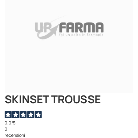
immagini
SKINSET TROUSSE
Vai
all'inizio
della
galleria
di
0,0
/5
immagini
0
recensioni