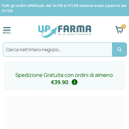
Tutti gli ordini effettuati dal 14/08 al 31/08 saranno evasi a partire dal
01/09.
Car
Search
Spedizione Gratuita con ordini di almeno
€39.90
.
Vai
alla
fine
della
galleria
di