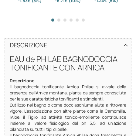
-1.63€ (5%)
-6.71€ (10%)
-1.24€ (5%)
-
DESCRIZIONE
EAU de PHILAE BAGNODOCCIA
TONIFICANTE CON ARNICA
Descrizione
Il bagnodoccia tonificante Arnica Philae si avvale della
presenza dell'Arnica montana, pianta da sempre conosciuta
per le sue caratteristiche tonificanti e stimolanti.
L'utilizzo nel bagno o come docciaschiuma aiuta a ritrovare
vigore. L'associazione con altre piante come la Camomilla,
l'Aloe, il Tiglio, ad attività tonico-emolliente contribuisce
insieme al valore fisiologico del ph 5,5, ad un'azione
bilanciata su tutti i tipi di pelle.
Il bagnodoccia tonificante Arnica Philae dona freschezza e