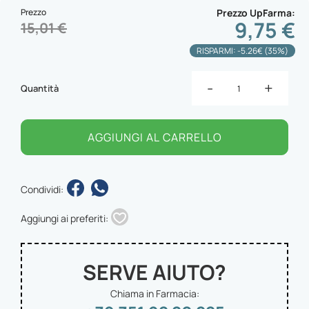
Prezzo
Prezzo UpFarma
9,75 €
15,01 €
RISPARMI: -5.26€ (35%)
-
+
Quantità
AGGIUNGI AL CARRELLO
Condividi:
Aggiungi ai preferiti:
SERVE AIUTO?
Chiama in Farmacia: