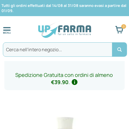
Tutti gli ordini effettuati dal 14/08 al 31/08 saranno evasi a partire dal
01/09.
Car
Search
Spedizione Gratuita con ordini di almeno
€39.90
.
Vai
alla
fine
della
galleria
di