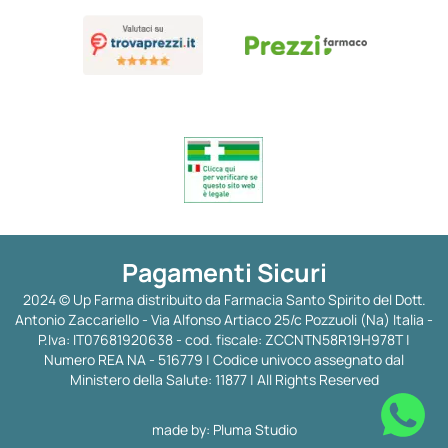
Pagamenti Sicuri
2024 © Up Farma distribuito da Farmacia Santo Spirito del Dott.
Antonio Zaccariello - Via Alfonso Artiaco 25/c Pozzuoli (Na) Italia -
P.Iva: IT07681920638 - cod. fiscale: ZCCNTN58R19H978T |
Numero REA NA - 516779 | Codice univoco assegnato dal
Ministero della Salute: 11877 | All Rights Reserved
made by:
Pluma Studio