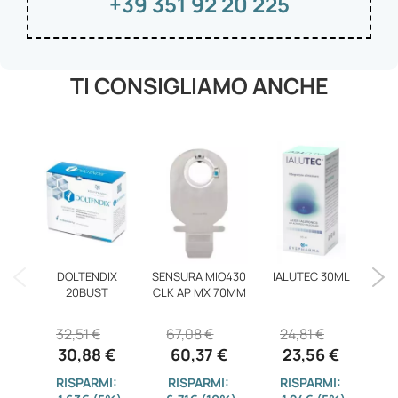
+39 351 92 20 225
TI CONSIGLIAMO ANCHE
DOLTENDIX
SENSURA MIO430
IALUTEC 30ML
20BUST
CLK AP MX 70MM
D
32,51 €
67,08 €
24,81 €
2
30,88 €
60,37 €
23,56 €
RISPARMI:
RISPARMI:
RISPARMI: