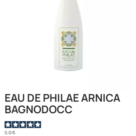
immagini
EAU DE PHILAE ARNICA
Vai
all'inizio
BAGNODOCC
della
galleria
di
immagini
0,0
/5