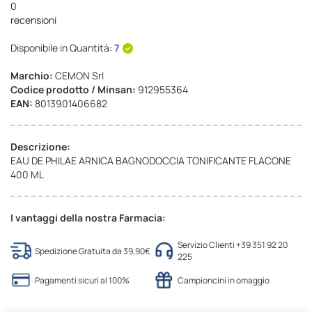
0
recensioni
Disponibile in Quantità:
7
Marchio:
CEMON Srl
Codice prodotto / Minsan:
912955364
EAN:
8013901406682
Descrizione:
EAU DE PHILAE ARNICA BAGNODOCCIA TONIFICANTE FLACONE
400 ML
I vantaggi della nostra Farmacia:
Servizio Clienti +39 351 92 20
Spedizione Gratuita da 39,90€
225
Pagamenti sicuri al 100%
Campioncini in omaggio