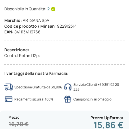
Disponibile in Quantità:
2
Marchio:
ARTSANA SpA
Codice prodotto / Minsan:
922912314
EAN:
8411134119766
Descrizione:
Control Retard 12pz
I vantaggi della nostra Farmacia:
Servizio Clienti +39 351 92 20
Spedizione Gratuita da 39,90€
225
Pagamenti sicuri al 100%
Campioncini in omaggio
Prezzo
Prezzo UpFarma
15,86 €
16,70 €