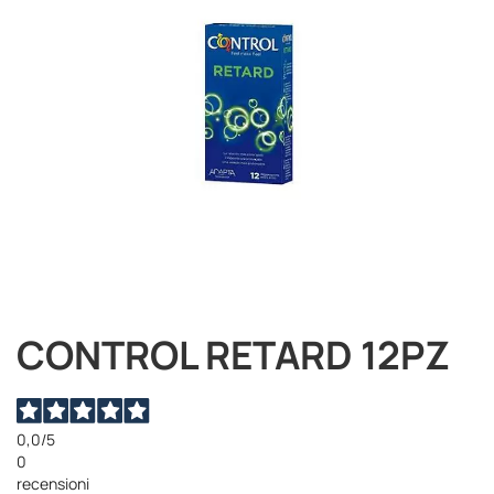
immagini
CONTROL RETARD 12PZ
Vai
all'inizio
della
galleria
di
0,0
/5
immagini
0
recensioni