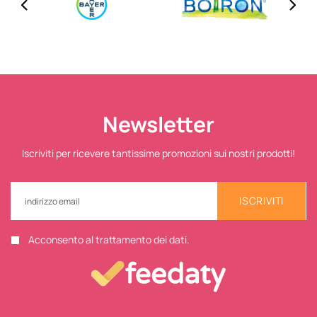
Newsletter
Iscriviti per ricevere tantissime promozioni sui nostri prodotti!
ISCRIVITI
Acconsento al trattamento dei dati.