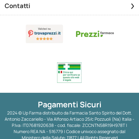
Contatti
Pagamenti Sicuri
2024 © Up Farma distribuito da Farmacia Santo Spirito del Dott.
Antonio Zaccariello - Via Alfonso Artiaco 25/c Pozzuoli (Na) Italia -
P.Iva: IT07681920638 - cod. fiscale: ZCCNTN58R19H978T |
Numero REA NA - 516779 | Codice univoco assegnato dal
Ministero della Salute: 11877 | All Rights Reserved