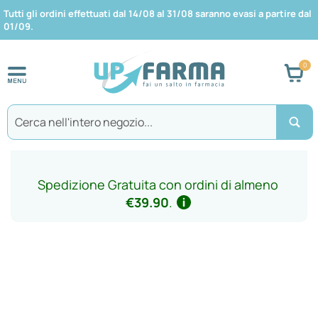
Tutti gli ordini effettuati dal 14/08 al 31/08 saranno evasi a partire dal
01/09.
Car
Search
Spedizione Gratuita con ordini di almeno
€39.90
.
Vai
alla
fine
della
galleria
di