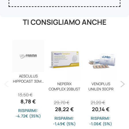
TI CONSIGLIAMO ANCHE
AESCULUS
HIPPOCAST 30ML
NEPERIX
VENOPLUS
PH
TM
COMPLEX 20BUST
UNILEN 30CPR
13,50 €
8,78 €
29,70 €
21,20 €
2
28,22 €
20,14 €
RISPARMI:
-4.72€ (35%)
RISPARMI:
RISPARMI:
RIS
-1.49€ (5%)
-1.06€ (5%)