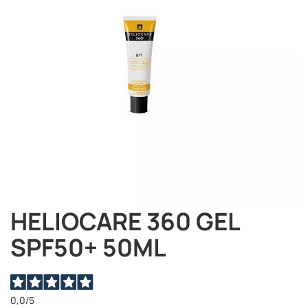
immagini
HELIOCARE 360 GEL
Vai
all'inizio
SPF50+ 50ML
della
galleria
di
immagini
0,0
/5