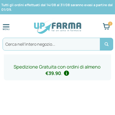
Tutti gli ordini effettuati dal 14/08 al 31/08 saranno evasi a partire dal
01/09.
Car
Search
Spedizione Gratuita con ordini di almeno
€39.90
.
Vai
alla
fine
della
galleria
di