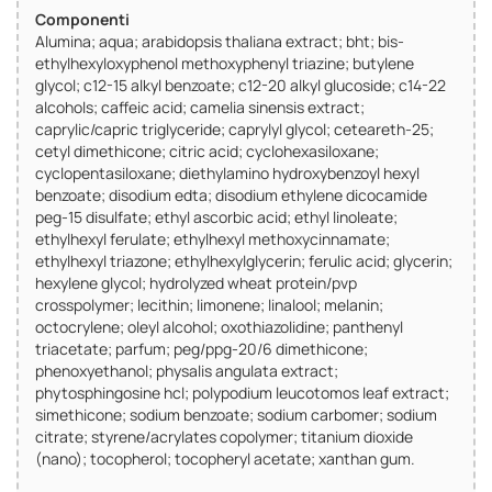
Componenti
Alumina; aqua; arabidopsis thaliana extract; bht; bis-
ethylhexyloxyphenol methoxyphenyl triazine; butylene
glycol; c12-15 alkyl benzoate; c12-20 alkyl glucoside; c14-22
alcohols; caffeic acid; camelia sinensis extract;
caprylic/capric triglyceride; caprylyl glycol; ceteareth-25;
cetyl dimethicone; citric acid; cyclohexasiloxane;
cyclopentasiloxane; diethylamino hydroxybenzoyl hexyl
benzoate; disodium edta; disodium ethylene dicocamide
peg-15 disulfate; ethyl ascorbic acid; ethyl linoleate;
ethylhexyl ferulate; ethylhexyl methoxycinnamate;
ethylhexyl triazone; ethylhexylglycerin; ferulic acid; glycerin;
hexylene glycol; hydrolyzed wheat protein/pvp
crosspolymer; lecithin; limonene; linalool; melanin;
octocrylene; oleyl alcohol; oxothiazolidine; panthenyl
triacetate; parfum; peg/ppg-20/6 dimethicone;
phenoxyethanol; physalis angulata extract;
phytosphingosine hcl; polypodium leucotomos leaf extract;
simethicone; sodium benzoate; sodium carbomer; sodium
citrate; styrene/acrylates copolymer; titanium dioxide
(nano); tocopherol; tocopheryl acetate; xanthan gum.