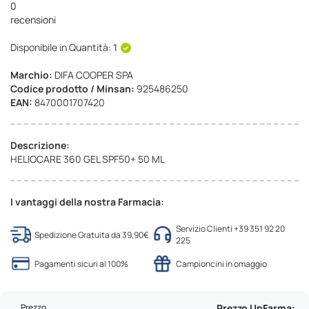
0
recensioni
Disponibile in Quantità:
1
Marchio:
DIFA COOPER SPA
Codice prodotto / Minsan:
925486250
EAN:
8470001707420
Descrizione:
HELIOCARE 360 GEL SPF50+ 50 ML
I vantaggi della nostra Farmacia:
Servizio Clienti +39 351 92 20
Spedizione Gratuita da 39,90€
225
Pagamenti sicuri al 100%
Campioncini in omaggio
Prezzo
Prezzo UpFarma